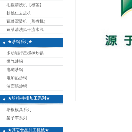
毛辊清洗机【根茎】
核桃仁去皮机
蔬菜漂烫机（蒸煮机）
蔬菜清洗风干流水线
★炒锅系列★
多功能行星搅拌炒锅
燃气炒锅
电磁炒锅
电加热炒锅
油面筋炒锅
★培根/牛排加工系列★
培根模具系列
架子车系列
★其它食品加工机械★