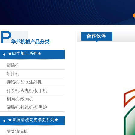
合作伙伴
华邦机械产品分类
★肉类加工系列★
滚揉机
斩拌机
拌馅机/盐水注射机
打浆机/肉丸机/切丁机
刨肉机/绞肉机
灌肠机/扎线机/烟熏炉
★果蔬清洗去皮漂烫系列★
蔬菜清洗机