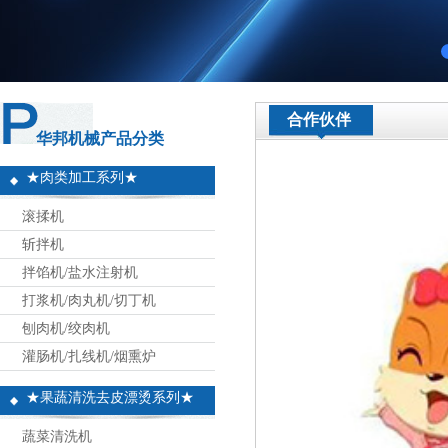
合作伙伴
华邦机械产品分类
★肉类加工系列★
滚揉机
斩拌机
拌馅机/盐水注射机
打浆机/肉丸机/切丁机
刨肉机/绞肉机
灌肠机/扎线机/烟熏炉
★果蔬清洗去皮漂烫系列★
蔬菜清洗机