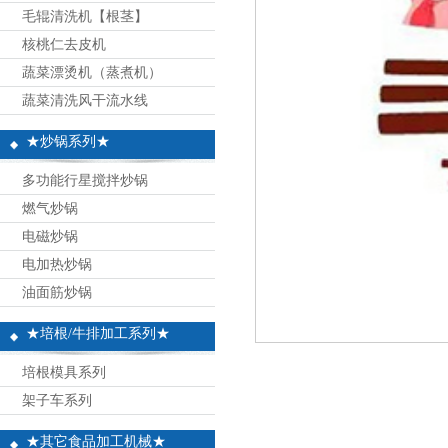
毛辊清洗机【根茎】
核桃仁去皮机
蔬菜漂烫机（蒸煮机）
蔬菜清洗风干流水线
★炒锅系列★
多功能行星搅拌炒锅
燃气炒锅
电磁炒锅
电加热炒锅
油面筋炒锅
★培根/牛排加工系列★
培根模具系列
架子车系列
★其它食品加工机械★