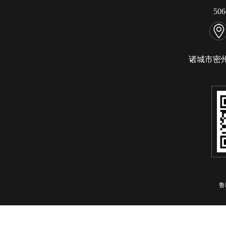
50
诸城市密
鲁I