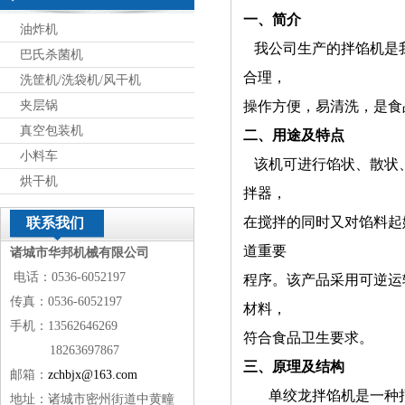
一、简介
油炸机
我公司生产的拌馅机是
巴氏杀菌机
合理，
洗筐机/洗袋机/风干机
夹层锅
操作方便，易清洗，是食
真空包装机
二、用途及特点
小料车
该机可进行馅状、散状
烘干机
拌器，
在搅拌的同时又对馅料起
联系我们
道重要
诸城市华邦机械有限公司
电话：0536-6052197
程序。该产品采用可逆运
传真：0536-6052197
材料，
手机：13562646269
符合食品卫生要求。
18263697867
三、原理及结构
邮箱：
zchbjx@163.com
单绞龙拌馅机是一种捎
地址：诸城市密州街道中黄疃