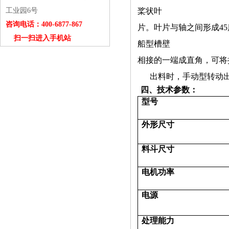
工业园6号
桨状叶
咨询电话：400-6877-867
片。
叶片与轴之间形成4
扫一扫进入手机站
船型槽壁
相
接的一端成直角，可将
出料时，手动型转动出
四、技术参数：
型号
外形尺寸
料斗尺寸
电机功率
电源
处理能力