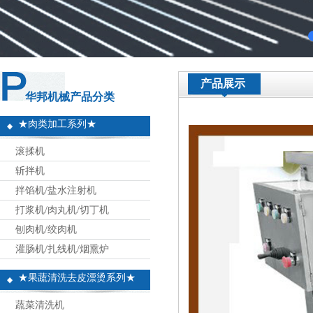
产品展示
华邦机械产品分类
★肉类加工系列★
滚揉机
斩拌机
拌馅机/盐水注射机
打浆机/肉丸机/切丁机
刨肉机/绞肉机
灌肠机/扎线机/烟熏炉
★果蔬清洗去皮漂烫系列★
蔬菜清洗机