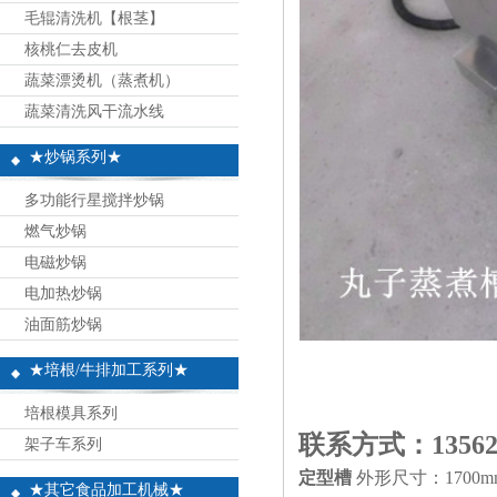
毛辊清洗机【根茎】
核桃仁去皮机
蔬菜漂烫机（蒸煮机）
蔬菜清洗风干流水线
★炒锅系列★
多功能行星搅拌炒锅
燃气炒锅
电磁炒锅
电加热炒锅
油面筋炒锅
★培根/牛排加工系列★
培根模具系列
联系方式：13562
架子车系列
定型槽
外形尺寸：1700mm
★其它食品加工机械★