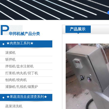
产品展示
华邦机械产品分类
★肉类加工系列★
滚揉机
斩拌机
拌馅机/盐水注射机
打浆机/肉丸机/切丁机
刨肉机/绞肉机
灌肠机/扎线机/烟熏炉
★果蔬清洗去皮漂烫系列★
蔬菜清洗机