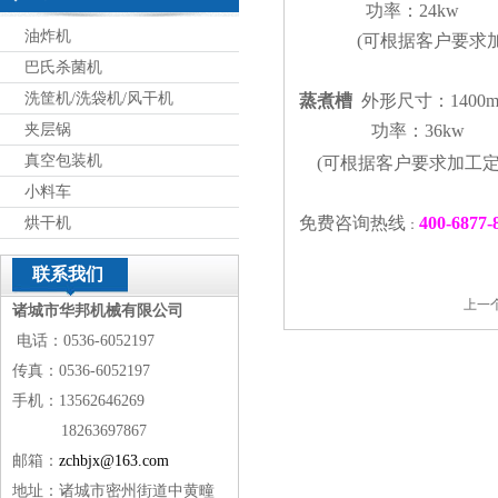
功率：24kw
油炸机
(可根据客户要求加
巴氏杀菌机
洗筐机/洗袋机/风干机
蒸煮槽
外形尺寸：1400m
夹层锅
功率：36kw
真空包装机
(可根据客户要求加工
小料车
免费咨询热线
400-6877-
烘干机
：
联系我们
上一
诸城市华邦机械有限公司
电话：0536-6052197
传真：0536-6052197
手机：13562646269
18263697867
邮箱：
zchbjx@163.com
地址：诸城市密州街道中黄疃