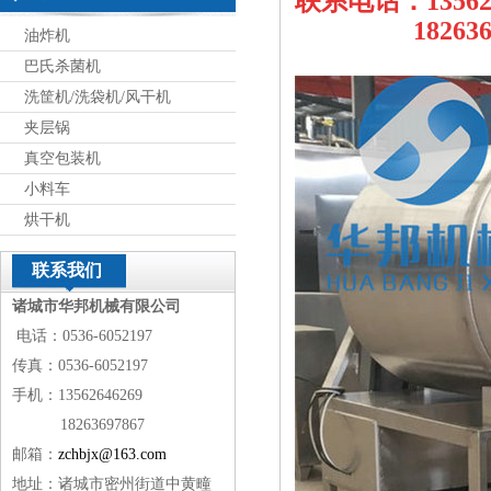
联系电话：13562
18263697
油炸机
巴氏杀菌机
洗筐机/洗袋机/风干机
夹层锅
真空包装机
小料车
烘干机
联系我们
诸城市华邦机械有限公司
电话：0536-6052197
传真：0536-6052197
手机：13562646269
18263697867
邮箱：
zchbjx@163.com
地址：诸城市密州街道中黄疃