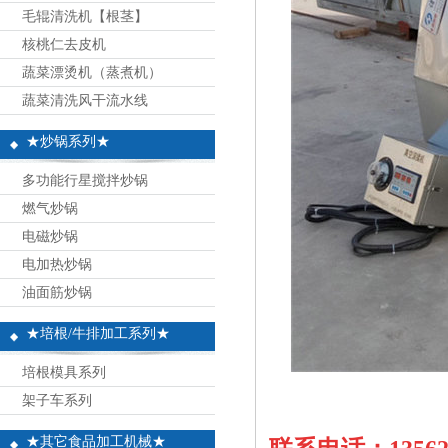
毛辊清洗机【根茎】
核桃仁去皮机
蔬菜漂烫机（蒸煮机）
蔬菜清洗风干流水线
★炒锅系列★
多功能行星搅拌炒锅
燃气炒锅
电磁炒锅
电加热炒锅
油面筋炒锅
★培根/牛排加工系列★
培根模具系列
架子车系列
★其它食品加工机械★