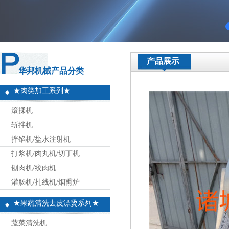
产品展示
华邦机械产品分类
★肉类加工系列★
滚揉机
斩拌机
拌馅机/盐水注射机
打浆机/肉丸机/切丁机
刨肉机/绞肉机
灌肠机/扎线机/烟熏炉
★果蔬清洗去皮漂烫系列★
蔬菜清洗机