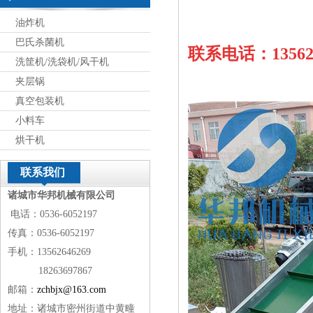
油炸机
巴氏杀菌机
联系电话：13562
洗筐机/洗袋机/风干机
夹层锅
真空包装机
小料车
烘干机
联系我们
诸城市华邦机械有限公司
电话：0536-6052197
传真：0536-6052197
手机：13562646269
18263697867
邮箱：
zchbjx@163.com
地址：诸城市密州街道中黄疃