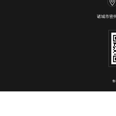
诸城市密
鲁I