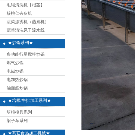
毛辊清洗机【根茎】
核桃仁去皮机
蔬菜漂烫机（蒸煮机）
蔬菜清洗风干流水线
★炒锅系列★
多功能行星搅拌炒锅
燃气炒锅
电磁炒锅
电加热炒锅
油面筋炒锅
★培根/牛排加工系列★
培根模具系列
架子车系列
★其它食品加工机械★