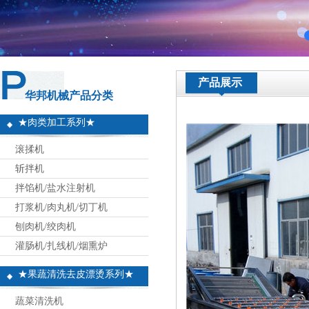
产品展示
华邦机械产品分类
★肉类加工系列★
滚揉机
斩拌机
拌馅机/盐水注射机
打浆机/肉丸机/切丁机
刨肉机/绞肉机
灌肠机/扎线机/烟熏炉
★果蔬清洗去皮漂烫系列★
蔬菜清洗机