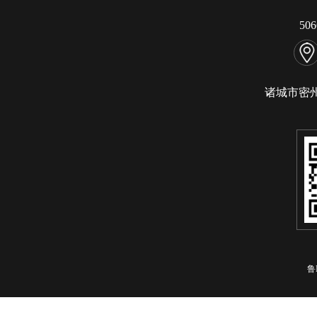
50
诸城市密
鲁I