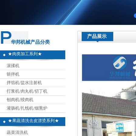
产品展示
华邦机械产品分类
★肉类加工系列★
滚揉机
斩拌机
拌馅机/盐水注射机
打浆机/肉丸机/切丁机
刨肉机/绞肉机
灌肠机/扎线机/烟熏炉
★果蔬清洗去皮漂烫系列★
蔬菜清洗机