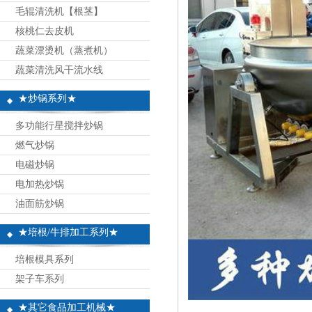
毛辊清洗机【根茎】
核桃仁去皮机
蔬菜漂烫机（蒸煮机）
蔬菜清洗风干流水线
★炒锅系列★
多功能行星搅拌炒锅
燃气炒锅
电磁炒锅
电加热炒锅
油面筋炒锅
★培根/牛排加工系列★
培根模具系列
架子车系列
★其它食品加工机械★