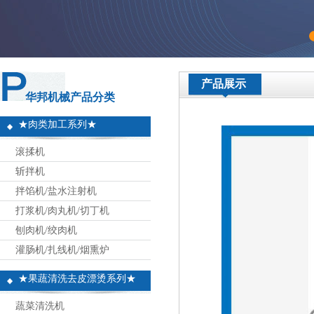
产品展示
华邦机械产品分类
★肉类加工系列★
滚揉机
斩拌机
拌馅机/盐水注射机
打浆机/肉丸机/切丁机
刨肉机/绞肉机
灌肠机/扎线机/烟熏炉
★果蔬清洗去皮漂烫系列★
蔬菜清洗机