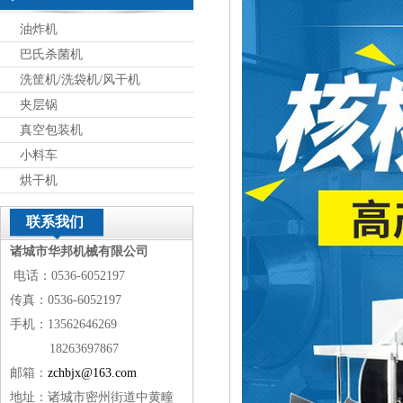
油炸机
巴氏杀菌机
洗筐机/洗袋机/风干机
夹层锅
真空包装机
小料车
烘干机
联系我们
诸城市华邦机械有限公司
电话：0536-6052197
传真：0536-6052197
手机：13562646269
18263697867
邮箱：
zchbjx@163.com
地址：诸城市密州街道中黄疃