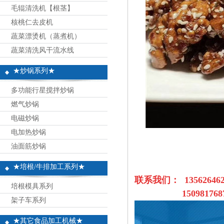
毛辊清洗机【根茎】
核桃仁去皮机
蔬菜漂烫机（蒸煮机）
蔬菜清洗风干流水线
★炒锅系列★
多功能行星搅拌炒锅
燃气炒锅
电磁炒锅
电加热炒锅
油面筋炒锅
★培根/牛排加工系列★
联系我们： 1356264
培根模具系列
1509817687
架子车系列
★其它食品加工机械★