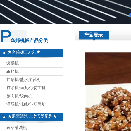
产品展示
华邦机械产品分类
★肉类加工系列★
滚揉机
斩拌机
拌馅机/盐水注射机
打浆机/肉丸机/切丁机
刨肉机/绞肉机
灌肠机/扎线机/烟熏炉
★果蔬清洗去皮漂烫系列★
蔬菜清洗机