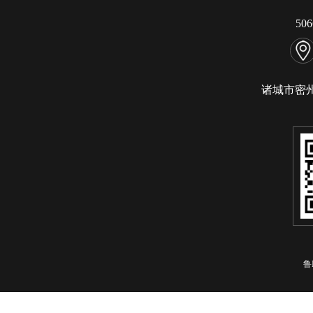
50
诸城市密
鲁I