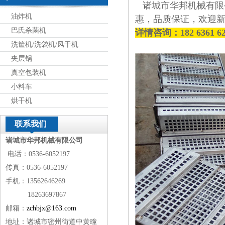
诸城市华邦机械有限
油炸机
惠，品质保证，欢迎
巴氏杀菌机
详情咨询：182 6361 
洗筐机/洗袋机/风干机
夹层锅
真空包装机
小料车
烘干机
联系我们
诸城市华邦机械有限公司
电话：0536-6052197
传真：0536-6052197
手机：13562646269
18263697867
邮箱：
zchbjx@163.com
地址：诸城市密州街道中黄疃