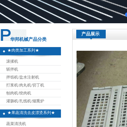
产品展示
华邦机械产品分类
★肉类加工系列★
滚揉机
斩拌机
拌馅机/盐水注射机
打浆机/肉丸机/切丁机
刨肉机/绞肉机
灌肠机/扎线机/烟熏炉
★果蔬清洗去皮漂烫系列★
蔬菜清洗机