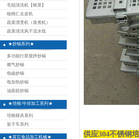
毛辊清洗机【根茎】
核桃仁去皮机
蔬菜漂烫机（蒸煮机）
蔬菜清洗风干流水线
★炒锅系列★
多功能行星搅拌炒锅
燃气炒锅
电磁炒锅
电加热炒锅
油面筋炒锅
★培根/牛排加工系列★
培根模具系列
架子车系列
供应304不锈钢
★其它食品加工机械★