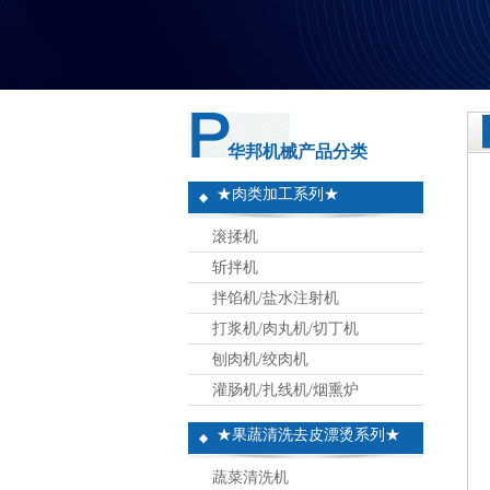
华邦机械产品分类
★肉类加工系列★
滚揉机
斩拌机
拌馅机/盐水注射机
打浆机/肉丸机/切丁机
刨肉机/绞肉机
灌肠机/扎线机/烟熏炉
★果蔬清洗去皮漂烫系列★
蔬菜清洗机