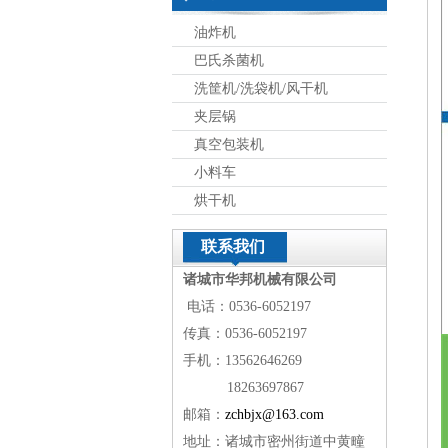
油炸机
巴氏杀菌机
洗筐机/洗袋机/风干机
夹层锅
真空包装机
小料车
烘干机
联系我们
诸城市华邦机械有限公司
电话：0536-6052197
传真：0536-6052197
手机：13562646269
18263697867
邮箱：
zchbjx@163.com
地址：诸城市密州街道中黄疃