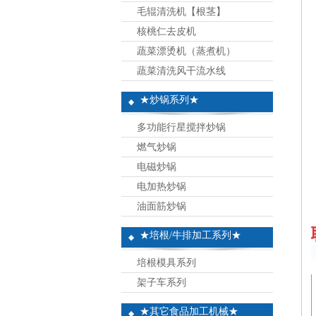
毛辊清洗机【根茎】
核桃仁去皮机
蔬菜漂烫机（蒸煮机）
蔬菜清洗风干流水线
★炒锅系列★
多功能行星搅拌炒锅
燃气炒锅
电磁炒锅
电加热炒锅
油面筋炒锅
★培根/牛排加工系列★
培根模具系列
架子车系列
★其它食品加工机械★