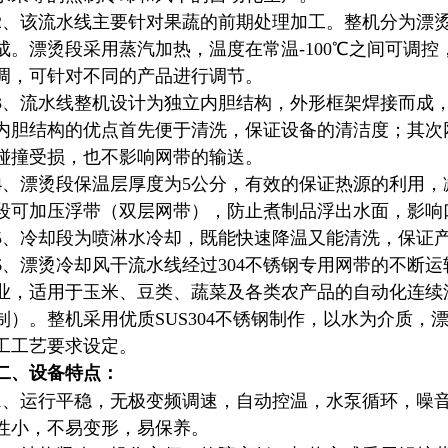
2、该流水线主要针对果蔬的前期处理加工。整机分为漂
成。漂烫段采用蒸汽加热，温度在常温-100℃之间可调
调，可针对不同的产品进行调节。
3、流水线整机设计为独立内胆结构，外形框架焊接而成
内胆结构的优点首先便于清洗，保证设备的清洁度；其次
碰撞受损，也不影响网带的输送。
4、漂烫段保温层厚度为5公分，有效的保证热源的利用
段可加压浮带（双层网带）
，防止煮制品浮出水面，影响
5、冷却段为喷淋水冷却，既能快速降温又能清洗，保证
6、漂烫冷却风干流水线经过304不锈钢专用网带的不断
业，适用于玉米、豆类、蔬菜及各类农产品的自动化连续
制）。整机采用优质SUS304不锈钢制作，以水为介质
工工艺要求设定。
二、设备特点：
1
、运行平稳，无极变频调速，自动控温，水泵循环，噪音
性小，不易变形，易保养。