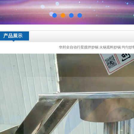
产品展示
华邦全自动行星搅拌炒锅 火锅底料炒锅 均匀炒