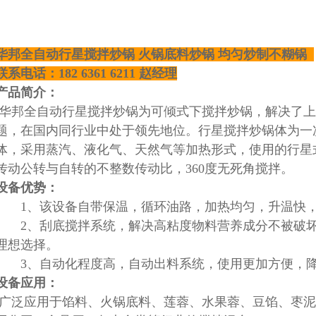
华邦全自动行星搅拌炒锅 火锅底料炒锅 均匀炒制不糊锅
联系电话：182 6361 6211 赵经理
产品简介：
华邦全自动行星搅拌炒锅
为可倾式下搅拌炒锅，解决了上
题，在国内同行业中处于领先地位。
行星搅拌炒锅体为一
体，采用蒸汽、液化气、天然气等加热形式，使用的行星
传动公转与自转的不整数传动比，360度无死角搅拌
。
设备优势：
1、该设备自带保温，循环油路，加热均匀，升温快，
2、刮底搅拌系统，解决高粘度物料营养成分不被破坏
理想选择。
3、自动化程度高，自动出料系统，使用更加方便，降
设备应用：
广泛应用于馅料、火锅底料、莲蓉、水果蓉、豆馅、枣泥