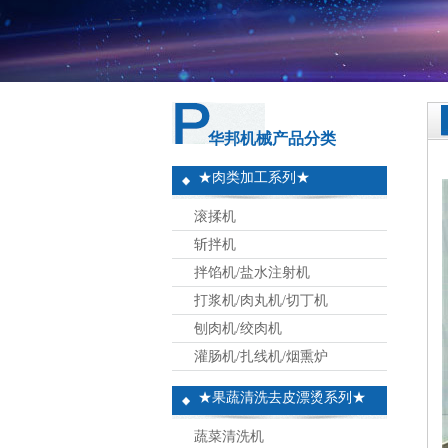
华邦机械产品分类
★肉类加工系列★
滚揉机
斩拌机
拌馅机/盐水注射机
打浆机/肉丸机/切丁机
刨肉机/绞肉机
灌肠机/扎线机/烟熏炉
★果蔬清洗去皮漂烫系列★
蔬菜清洗机