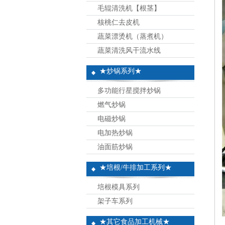
毛辊清洗机【根茎】
核桃仁去皮机
蔬菜漂烫机（蒸煮机）
蔬菜清洗风干流水线
★炒锅系列★
多功能行星搅拌炒锅
燃气炒锅
电磁炒锅
电加热炒锅
油面筋炒锅
★培根/牛排加工系列★
培根模具系列
架子车系列
★其它食品加工机械★