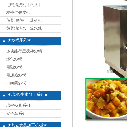
毛辊清洗机【根茎】
核桃仁去皮机
蔬菜漂烫机（蒸煮机）
蔬菜清洗风干流水线
★炒锅系列★
多功能行星搅拌炒锅
燃气炒锅
电磁炒锅
电加热炒锅
油面筋炒锅
★培根/牛排加工系列★
培根模具系列
架子车系列
★其它食品加工机械★