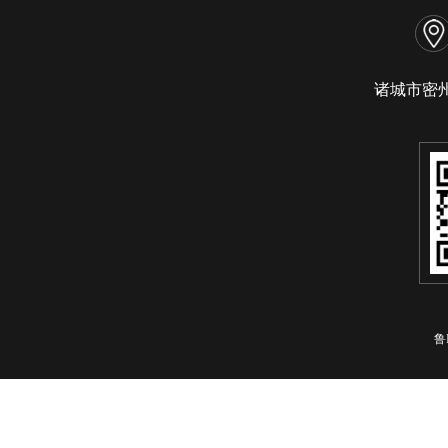
诸城市密
鲁I