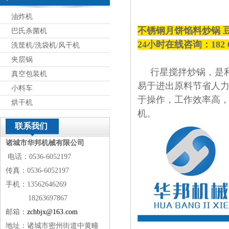
油炸机
不锈钢月饼馅料炒锅 
巴氏杀菌机
24小时在线咨询：182 
洗筐机/洗袋机/风干机
夹层锅
行星搅拌炒锅，
是
真空包装机
易于进出原料节省人
小料车
于操作，工作效率高
烘干机
机。
联系我们
诸城市华邦机械有限公司
电话：0536-6052197
传真：0536-6052197
手机：13562646269
18263697867
邮箱：
zchbjx@163.com
地址：诸城市密州街道中黄疃