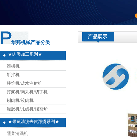
产品展示
华邦机械产品分类
★肉类加工系列★
滚揉机
斩拌机
拌馅机/盐水注射机
打浆机/肉丸机/切丁机
刨肉机/绞肉机
灌肠机/扎线机/烟熏炉
★果蔬清洗去皮漂烫系列★
蔬菜清洗机