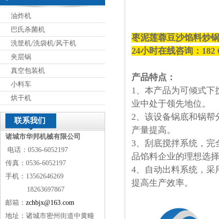
油炸机
巴氏杀菌机
枣泥莲蓉豆沙馅料炒锅
洗筐机/洗袋机/风干机
24小时在线咨询：182 
夹层锅
真空包装机
产品特点：
小料车
1、本产品为可倾式下
烘干机
业中处于领先地位。
2、该设备锅底和锅帮
联系我们
产量提高。
诸城市华邦机械有限公司
3、刮底搅拌系统，完
电话：0536-6052197
品馅料企业的理想选
传真：0536-6052197
4、自动出料系统，采
手机：13562646269
提高生产效率。
18263697867
邮箱：
zchbjx@163.com
地址：诸城市密州街道中黄疃