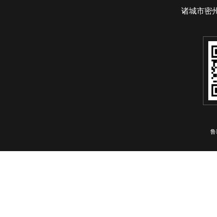
诸城市密
鲁I