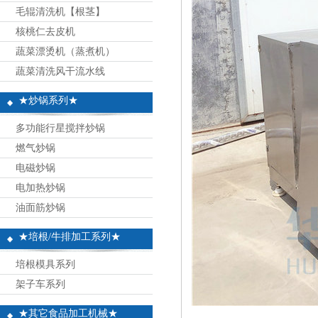
毛辊清洗机【根茎】
核桃仁去皮机
蔬菜漂烫机（蒸煮机）
蔬菜清洗风干流水线
★炒锅系列★
多功能行星搅拌炒锅
燃气炒锅
电磁炒锅
电加热炒锅
油面筋炒锅
★培根/牛排加工系列★
培根模具系列
架子车系列
★其它食品加工机械★