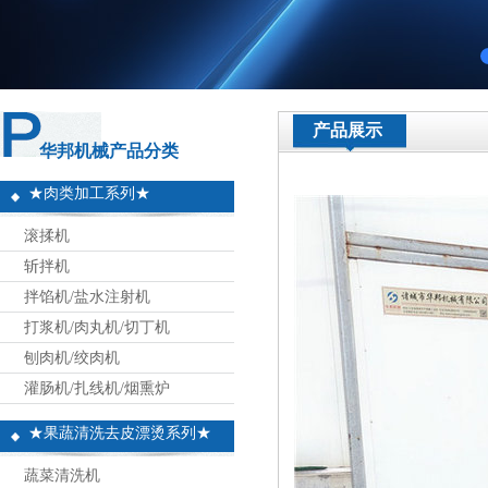
产品展示
华邦机械产品分类
★肉类加工系列★
滚揉机
斩拌机
拌馅机/盐水注射机
打浆机/肉丸机/切丁机
刨肉机/绞肉机
灌肠机/扎线机/烟熏炉
★果蔬清洗去皮漂烫系列★
蔬菜清洗机