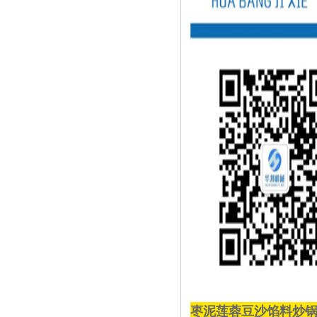
枣泥莲蓉豆沙馅料炒锅