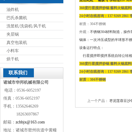
点击此处 一键拨号 李经理137 9
360度行星搅拌炒锅 酱料火锅底
油炸机
24小时在线咨询：137 9269 2861
巴氏杀菌机
材质：304不锈钢
洗筐机/洗袋机/风干机
外观：
不锈钢304材料制造，
操作
夹层锅
锅体：
一次冲
压成型的半球形不
真空包装机
设备运行特点：
小料车
行星搅拌即搅拌系统自转公转相
烘干机
360度行星搅拌炒锅 酱料火锅底
24小时在线咨询：137 9269 2861
联系我们
材质：304不锈钢
诸城市华邦机械有限公司
电话：0536-6052197
传真：0536-6052197
上一个产品：
枣泥莲蓉豆沙
手机：13562646269
18263697867
邮箱：
zchbjx@163.com
地址：诸城市密州街道中黄疃