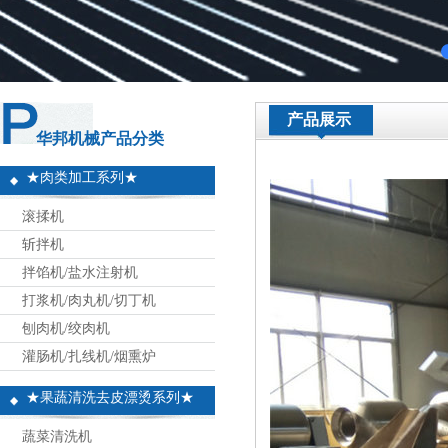
产品展示
华邦机械产品分类
★肉类加工系列★
滚揉机
斩拌机
拌馅机/盐水注射机
打浆机/肉丸机/切丁机
刨肉机/绞肉机
灌肠机/扎线机/烟熏炉
★果蔬清洗去皮漂烫系列★
蔬菜清洗机