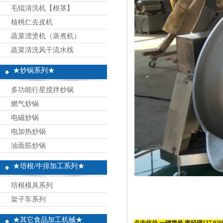
毛辊清洗机【根茎】
核桃仁去皮机
蔬菜漂烫机（蒸煮机）
蔬菜清洗风干流水线
★炒锅系列★
多功能行星搅拌炒锅
燃气炒锅
电磁炒锅
电加热炒锅
油面筋炒锅
★培根/牛排加工系列★
培根模具系列
架子车系列
★其它食品加工机械★