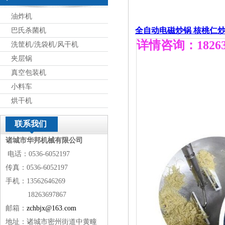
油炸机
全自动电磁炒锅 核桃仁炒
巴氏杀菌机
详情咨询：18263
洗筐机/洗袋机/风干机
夹层锅
真空包装机
小料车
烘干机
联系我们
诸城市华邦机械有限公司
电话：0536-6052197
传真：0536-6052197
手机：13562646269
18263697867
邮箱：
zchbjx@163.com
地址：诸城市密州街道中黄疃