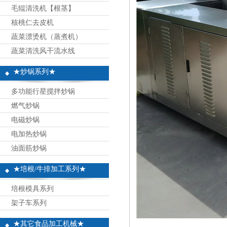
毛辊清洗机【根茎】
核桃仁去皮机
蔬菜漂烫机（蒸煮机）
蔬菜清洗风干流水线
★炒锅系列★
多功能行星搅拌炒锅
燃气炒锅
电磁炒锅
电加热炒锅
油面筋炒锅
★培根/牛排加工系列★
培根模具系列
架子车系列
★其它食品加工机械★