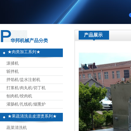
产品展示
华邦机械产品分类
★肉类加工系列★
滚揉机
斩拌机
拌馅机/盐水注射机
打浆机/肉丸机/切丁机
刨肉机/绞肉机
灌肠机/扎线机/烟熏炉
★果蔬清洗去皮漂烫系列★
蔬菜清洗机