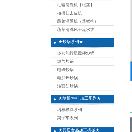
毛辊清洗机【根茎】
核桃仁去皮机
蔬菜漂烫机（蒸煮机）
蔬菜清洗风干流水线
★炒锅系列★
多功能行星搅拌炒锅
燃气炒锅
电磁炒锅
电加热炒锅
油面筋炒锅
★培根/牛排加工系列★
培根模具系列
架子车系列
★其它食品加工机械★