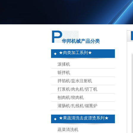
华邦机械产品分类
★肉类加工系列★
滚揉机
斩拌机
拌馅机/盐水注射机
打浆机/肉丸机/切丁机
刨肉机/绞肉机
灌肠机/扎线机/烟熏炉
★果蔬清洗去皮漂烫系列★
蔬菜清洗机