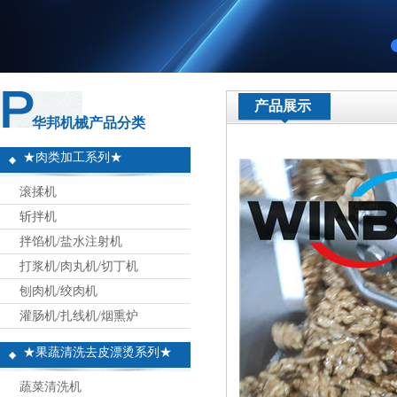
产品展示
华邦机械产品分类
★肉类加工系列★
滚揉机
斩拌机
拌馅机/盐水注射机
打浆机/肉丸机/切丁机
刨肉机/绞肉机
灌肠机/扎线机/烟熏炉
★果蔬清洗去皮漂烫系列★
蔬菜清洗机