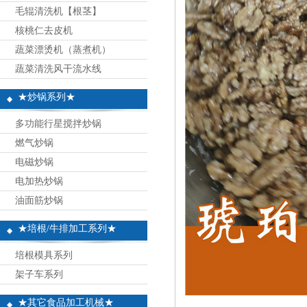
毛辊清洗机【根茎】
核桃仁去皮机
蔬菜漂烫机（蒸煮机）
蔬菜清洗风干流水线
★炒锅系列★
多功能行星搅拌炒锅
燃气炒锅
电磁炒锅
电加热炒锅
油面筋炒锅
★培根/牛排加工系列★
培根模具系列
架子车系列
★其它食品加工机械★