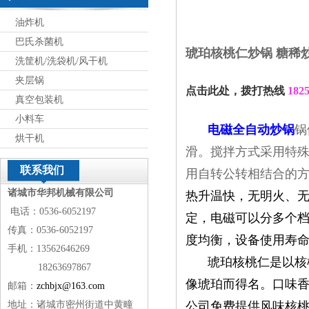
油炸机
巴氏杀菌机
琥珀核桃仁炒锅 糖稀
洗筐机/洗袋机/风干机
夹层锅
点击此处，拨打热线
182
真空包装机
小料车
电磁全自动炒锅
锅
烘干机
滑
。
搅拌方式采用特
联系我们
用自转公转相结合的
诸城市华邦机械有限公司
热升温快，无明火、
电话：0536-6052197
定，电磁可以分多个
传真：0536-6052197
度均衡，设备使用寿
手机：13562646269
琥珀核桃仁是以核
18263697867
像琥珀而得名。口味
邮箱：
zchbjx@163.com
地址：诸城市密州街道中黄疃
公司免费提供风味核桃仁加