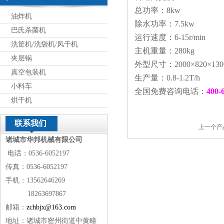
总功率：8kw
油炸机
除水功率：7.5kw
巴氏杀菌机
运行速度：6-15r/min
洗筐机/洗袋机/风干机
主机重量：280kg
夹层锅
外型尺寸：2000×820×130
真空包装机
生产量：0.8-1.2T/h
小料车
全国免费咨询电话：
400-
烘干机
联系我们
上一个产
诸城市华邦机械有限公司
电话：0536-6052197
传真：0536-6052197
手机：13562646269
18263697867
邮箱：
zchbjx@163.com
地址：诸城市密州街道中黄疃