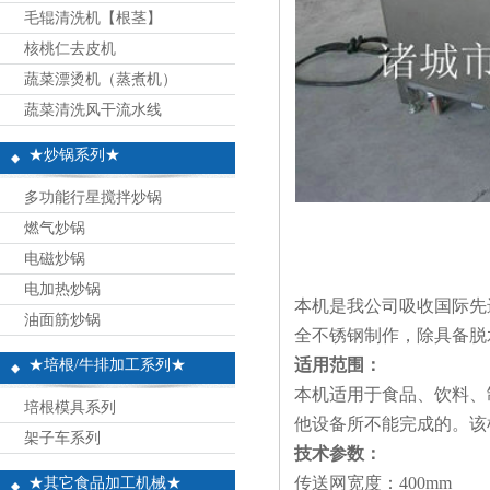
毛辊清洗机【根茎】
核桃仁去皮机
蔬菜漂烫机（蒸煮机）
蔬菜清洗风干流水线
★炒锅系列★
多功能行星搅拌炒锅
燃气炒锅
电磁炒锅
电加热炒锅
本机
是我公司吸收国际先
油面筋炒锅
全不锈钢制作，除具备脱
适用范围：
★培根/牛排加工系列★
本机适用于食品、饮料、
培根模具系列
他设备所不能完成的。该
架子车系列
技术参数：
传送网宽度：400mm
★其它食品加工机械★