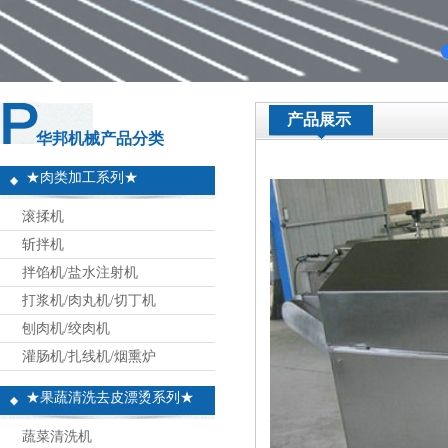
产品展示
华邦机械产品分类
★肉类加工系列★
滚揉机
斩拌机
拌馅机/盐水注射机
打浆机/肉丸机/切丁机
刨肉机/绞肉机
灌肠机/扎线机/烟熏炉
★果蔬清洗去皮漂烫系列★
蔬菜清洗机