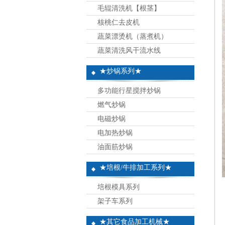
毛辊清洗机【根茎】
核桃仁去皮机
蔬菜漂烫机（蒸煮机）
蔬菜清洗风干流水线
★炒锅系列★
多功能行星搅拌炒锅
燃气炒锅
电磁炒锅
电加热炒锅
油面筋炒锅
★培根/牛排加工系列★
培根模具系列
架子车系列
★其它食品加工机械★