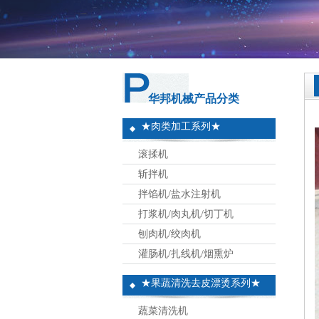
华邦机械产品分类
★肉类加工系列★
滚揉机
斩拌机
拌馅机/盐水注射机
打浆机/肉丸机/切丁机
刨肉机/绞肉机
灌肠机/扎线机/烟熏炉
★果蔬清洗去皮漂烫系列★
蔬菜清洗机