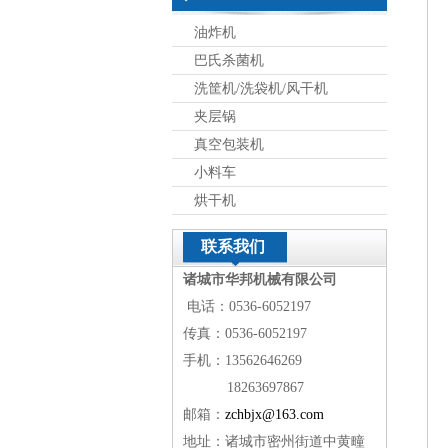
油炸机
巴氏杀菌机
洗筐机/洗袋机/风干机
夹层锅
真空包装机
小料车
烘干机
联系我们
诸城市华邦机械有限公司
电话：0536-6052197
传真：0536-6052197
手机：13562646269
18263697867
邮箱：
zchbjx@163.com
地址：诸城市密州街道中黄疃