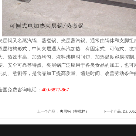
夹层锅又名蒸汽锅、蒸煮锅、夹层蒸汽锅。通常由锅体和支脚组
双层结构形式，中间夹层通入蒸汽加热。有固定式、可倾式、搅
大、热效率高、加热均匀、液料沸腾时间短、加热温度容易控制
便、安全可靠等特点。夹层锅广泛应用于各类食品的加工，也可
炖肉、熬粥等，是食品加工提高质量、缩短时间、改善劳动条件
全国免费咨询电话：
400-6877-867
上一个产品：
夹层锅（带搅拌）
下一个产品:
DZ-6