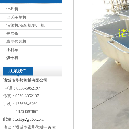
油炸机
巴氏杀菌机
洗筐机/洗袋机/风干机
夹层锅
真空包装机
小料车
烘干机
联系我们
诸城市华邦机械有限公司
电话：0536-6052197
传真：0536-6052197
手机：13562646269
18263697867
邮箱：
zchbjx@163.com
地址：诸城市密州街道中黄疃