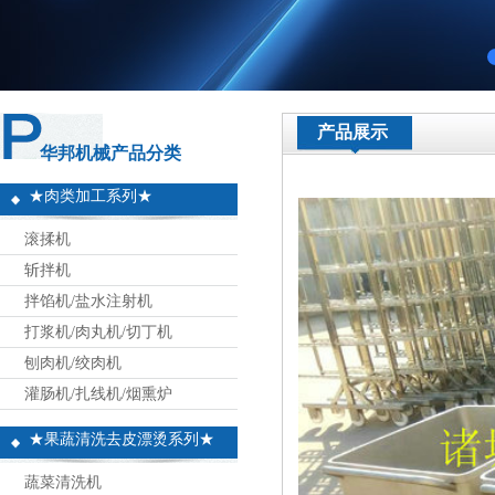
产品展示
华邦机械产品分类
★肉类加工系列★
滚揉机
斩拌机
拌馅机/盐水注射机
打浆机/肉丸机/切丁机
刨肉机/绞肉机
灌肠机/扎线机/烟熏炉
★果蔬清洗去皮漂烫系列★
蔬菜清洗机