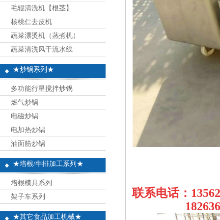
毛辊清洗机【根茎】
核桃仁去皮机
蔬菜漂烫机（蒸煮机）
蔬菜清洗风干流水线
★炒锅系列★
多功能行星搅拌炒锅
燃气炒锅
电磁炒锅
电加热炒锅
油面筋炒锅
★培根/牛排加工系列★
培根模具系列
联系电话：13562
架子车系列
18263697
★其它食品加工机械★