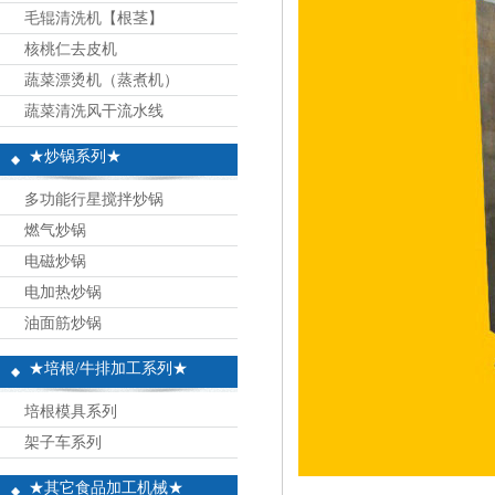
毛辊清洗机【根茎】
核桃仁去皮机
蔬菜漂烫机（蒸煮机）
蔬菜清洗风干流水线
★炒锅系列★
多功能行星搅拌炒锅
燃气炒锅
电磁炒锅
电加热炒锅
油面筋炒锅
★培根/牛排加工系列★
培根模具系列
架子车系列
★其它食品加工机械★