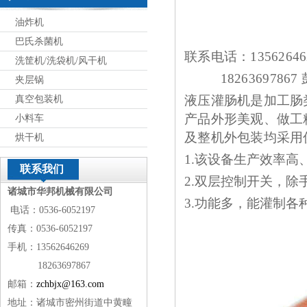
油炸机
巴氏杀菌机
联系电话：13562646
洗筐机/洗袋机/风干机
18263697867
夹层锅
液压灌肠机是加工肠
真空包装机
产品外形美观、做工
小料车
及整机外包装均采用
烘干机
1.
该设备生产效率高
联系我们
2.
双层控制开关，除
诸城市华邦机械有限公司
3.
功能多，能灌制各
电话：0536-6052197
传真：0536-6052197
手机：13562646269
18263697867
邮箱：
zchbjx@163.com
地址：诸城市密州街道中黄疃