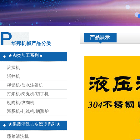
产品展示
华邦机械产品分类
★肉类加工系列★
滚揉机
斩拌机
拌馅机/盐水注射机
打浆机/肉丸机/切丁机
刨肉机/绞肉机
灌肠机/扎线机/烟熏炉
★果蔬清洗去皮漂烫系列★
蔬菜清洗机