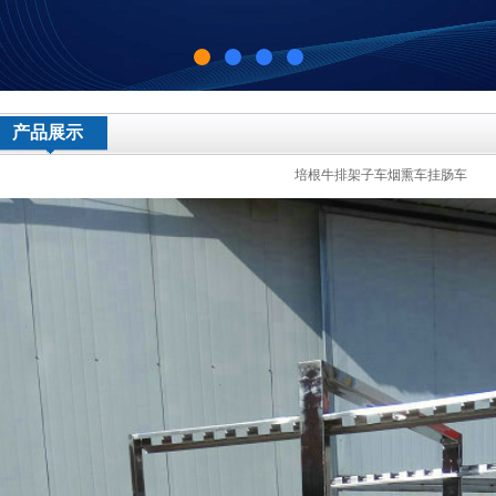
产品展示
培根牛排架子车烟熏车挂肠车