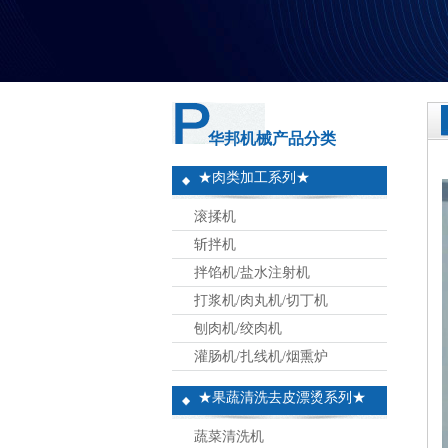
华邦机械产品分类
★肉类加工系列★
滚揉机
斩拌机
拌馅机/盐水注射机
打浆机/肉丸机/切丁机
刨肉机/绞肉机
灌肠机/扎线机/烟熏炉
★果蔬清洗去皮漂烫系列★
蔬菜清洗机