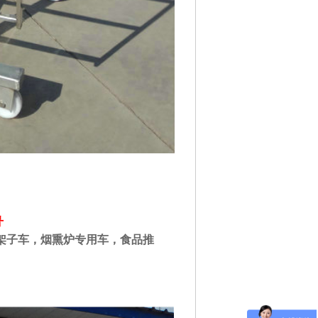
鲁
架子车，烟熏炉专用车，食品推