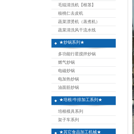
毛辊清洗机【根茎】
核桃仁去皮机
蔬菜漂烫机（蒸煮机）
蔬菜清洗风干流水线
★炒锅系列★
多功能行星搅拌炒锅
燃气炒锅
电磁炒锅
电加热炒锅
油面筋炒锅
★培根/牛排加工系列★
培根模具系列
架子车系列
★其它食品加工机械★