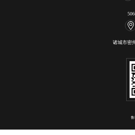
50
诸城市密
鲁I