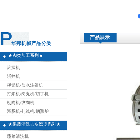
产品展示
华邦机械产品分类
★肉类加工系列★
滚揉机
斩拌机
拌馅机/盐水注射机
打浆机/肉丸机/切丁机
刨肉机/绞肉机
灌肠机/扎线机/烟熏炉
★果蔬清洗去皮漂烫系列★
蔬菜清洗机