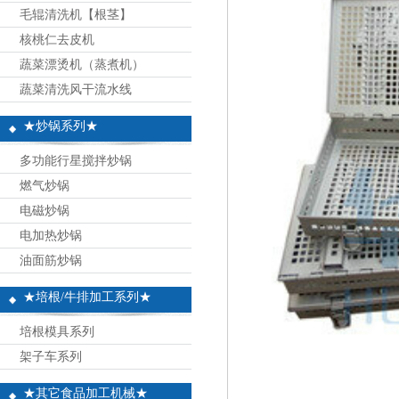
毛辊清洗机【根茎】
核桃仁去皮机
蔬菜漂烫机（蒸煮机）
蔬菜清洗风干流水线
★炒锅系列★
多功能行星搅拌炒锅
燃气炒锅
电磁炒锅
电加热炒锅
油面筋炒锅
★培根/牛排加工系列★
培根模具系列
架子车系列
★其它食品加工机械★