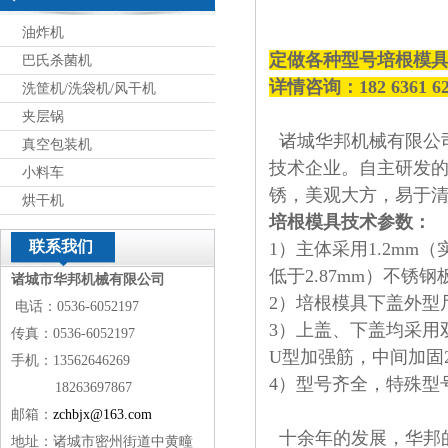
油炸机
定做各种型号培根模具
巴氏杀菌机
详情咨询：182 6361
洗筐机/洗袋机/风干机
夹层锅
诸城华邦机械有限公
真空包装机
技术企业。
自主研发的
小料车
锈，美观大方，易于
烘干机
培根模具技术参数：
联系我们
1）主体采用1.2mm
低于2.87mm）不锈
诸城市华邦机械有限公司
2）培根模具下盖外型尺寸
电话：0536-6052197
3）上盖、下盖均采用双
传真：0536-6052197
U型加强筋，中间加固
手机：13562646269
4）型号齐全，特殊型
18263697867
邮箱：
zchbjx@163.com
十余年的发展，华邦
地址：诸城市密州街道中黄疃