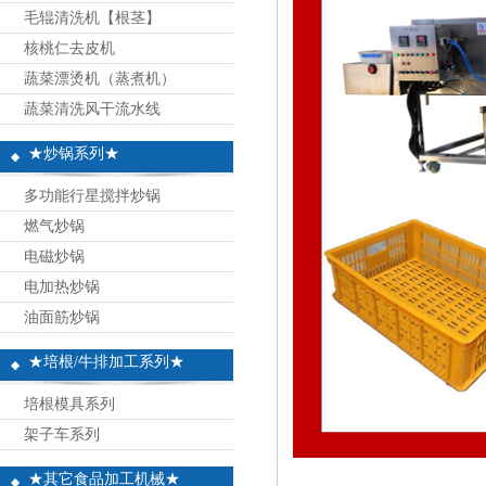
毛辊清洗机【根茎】
核桃仁去皮机
蔬菜漂烫机（蒸煮机）
蔬菜清洗风干流水线
★炒锅系列★
多功能行星搅拌炒锅
燃气炒锅
电磁炒锅
电加热炒锅
油面筋炒锅
★培根/牛排加工系列★
培根模具系列
架子车系列
★其它食品加工机械★