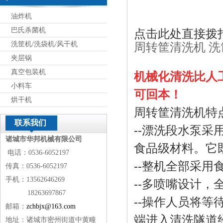
油炸机
巴氏杀菌机
点击此处直接拨
洗筐机/洗袋机/风干机
周转筐清洗机 洗
夹层锅
真空包装机
机械化清洗比人
小料车
可回本！
烘干机
周转筐清洗机特
联系我们
--漂洗段水泵采用
诸城市华邦机械有限公司
食品级材料。它
电话：0536-6052197
--
整机全部采用食
传真：0536-6052197
手机：13562646269
--多喷嘴设计
18263697867
--操作人员将
邮箱：
zchbjx@163.com
端进入清洗隧道
地址：诸城市密州街道中黄疃