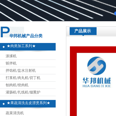
产品展示
华邦机械产品分类
★肉类加工系列★
滚揉机
斩拌机
拌馅机/盐水注射机
打浆机/肉丸机/切丁机
刨肉机/绞肉机
灌肠机/扎线机/烟熏炉
★果蔬清洗去皮漂烫系列★
蔬菜清洗机