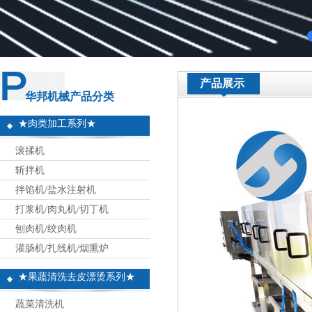
产品展示
华邦机械产品分类
★肉类加工系列★
滚揉机
斩拌机
拌馅机/盐水注射机
打浆机/肉丸机/切丁机
刨肉机/绞肉机
灌肠机/扎线机/烟熏炉
★果蔬清洗去皮漂烫系列★
蔬菜清洗机