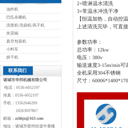
2+喷淋温水清洗
油炸机
3+常温水冲洗干净
巴氏杀菌机
【恒温加热，自动控
洗筐机/洗袋机/风干机
上述清洗完毕，可直
夹层锅
真空包装机
参数功率：
总功率：12kw
小料车
电压：380v
烘干机
输送速度
3-15m/min
可
联系我们
全机采用304不锈钢
诸城市华邦机械有限公司
尺寸：60006*1400*17
电话：0536-6052197
传真：0536-6052197
手机：13562646269
18263697867
邮箱：
zchbjx@163.com
地址：诸城市密州街道中黄疃