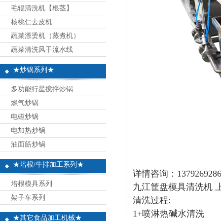
毛辊清洗机【根茎】
核桃仁去皮机
蔬菜漂烫机（蒸煮机）
蔬菜清洗风干流水线
★炒锅系列★
多功能行星搅拌炒锅
燃气炒锅
电磁炒锅
电加热炒锅
油面筋炒锅
★培根/牛排加工系列★
详情咨询：13792692
培根模具系列
九江筐盘模具清洗机 
架子车系列
清洗过程:
1+
喷淋热碱水清洗
★其它食品加工机械★