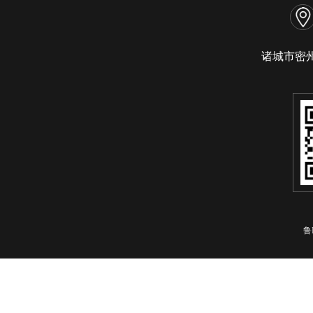
诸城市密
鲁I