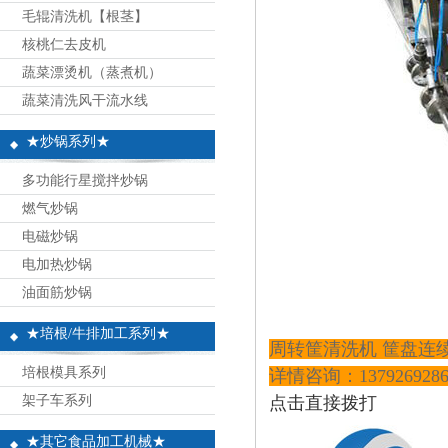
毛辊清洗机【根茎】
核桃仁去皮机
蔬菜漂烫机（蒸煮机）
蔬菜清洗风干流水线
★炒锅系列★
多功能行星搅拌炒锅
燃气炒锅
电磁炒锅
电加热炒锅
油面筋炒锅
★培根/牛排加工系列★
周转筐清洗机 筐盘连
培根模具系列
详情咨询：13792692
架子车系列
点击直接拨打
★其它食品加工机械★