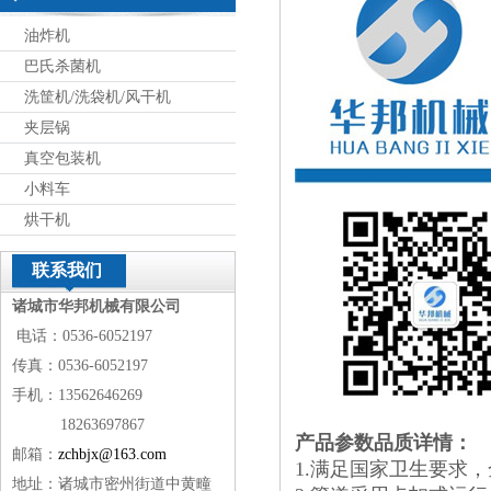
油炸机
巴氏杀菌机
洗筐机/洗袋机/风干机
夹层锅
真空包装机
小料车
烘干机
联系我们
诸城市华邦机械有限公司
电话：0536-6052197
传真：0536-6052197
手机：13562646269
18263697867
产品参数品质详情：
邮箱：
zchbjx@163.com
1.满足国家卫生要求，
地址：诸城市密州街道中黄疃