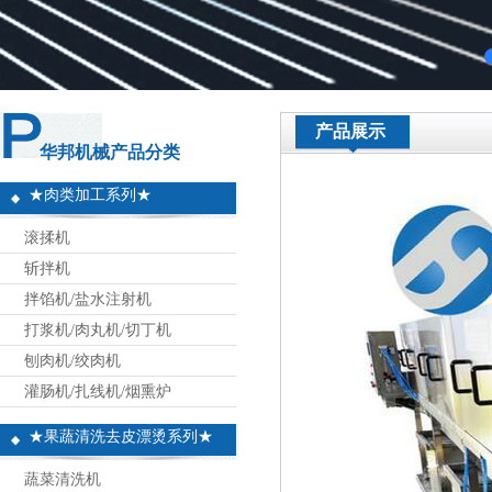
产品展示
华邦机械产品分类
★肉类加工系列★
滚揉机
斩拌机
拌馅机/盐水注射机
打浆机/肉丸机/切丁机
刨肉机/绞肉机
灌肠机/扎线机/烟熏炉
★果蔬清洗去皮漂烫系列★
蔬菜清洗机