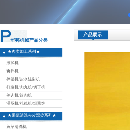
产品展示
华邦机械产品分类
★肉类加工系列★
滚揉机
斩拌机
拌馅机/盐水注射机
打浆机/肉丸机/切丁机
刨肉机/绞肉机
灌肠机/扎线机/烟熏炉
★果蔬清洗去皮漂烫系列★
蔬菜清洗机