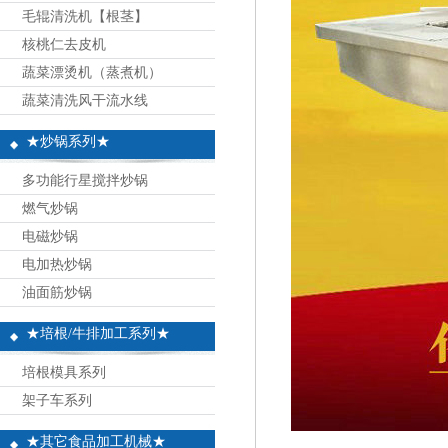
毛辊清洗机【根茎】
核桃仁去皮机
蔬菜漂烫机（蒸煮机）
蔬菜清洗风干流水线
★炒锅系列★
多功能行星搅拌炒锅
燃气炒锅
电磁炒锅
电加热炒锅
油面筋炒锅
★培根/牛排加工系列★
培根模具系列
架子车系列
★其它食品加工机械★