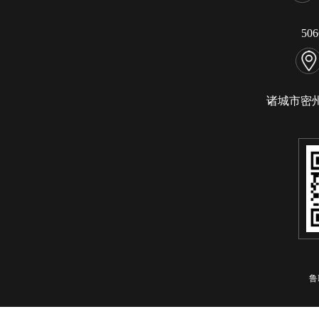
50
诸城市密
鲁I