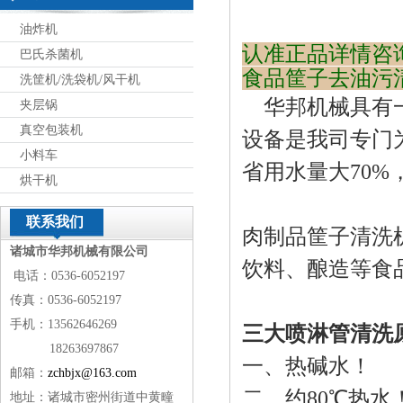
油炸机
认准正品详情咨询：
巴氏杀菌机
食品筐子去油污
洗筐机/洗袋机/风干机
华邦机械具有一
夹层锅
真空包装机
设备是我司专门
小料车
省用水量大70%
烘干机
联系我们
肉制品筐子清洗
诸城市华邦机械有限公司
饮料、酿造等食
电话：0536-6052197
传真：0536-6052197
手机：13562646269
三大喷淋管清洗
18263697867
一、热碱水！
邮箱：
zchbjx@163.com
二、约80℃热水
地址：诸城市密州街道中黄疃