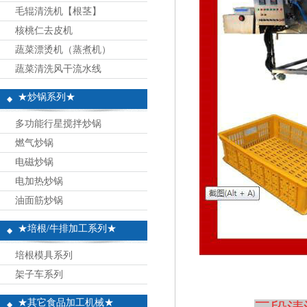
毛辊清洗机【根茎】
核桃仁去皮机
蔬菜漂烫机（蒸煮机）
蔬菜清洗风干流水线
★炒锅系列★
多功能行星搅拌炒锅
燃气炒锅
电磁炒锅
电加热炒锅
油面筋炒锅
★培根/牛排加工系列★
培根模具系列
架子车系列
★其它食品加工机械★