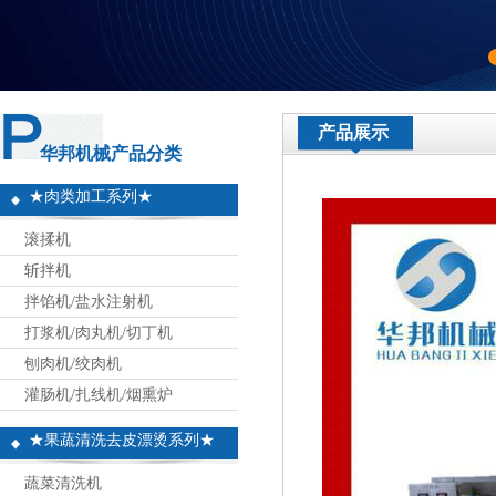
产品展示
华邦机械产品分类
★肉类加工系列★
滚揉机
斩拌机
拌馅机/盐水注射机
打浆机/肉丸机/切丁机
刨肉机/绞肉机
灌肠机/扎线机/烟熏炉
★果蔬清洗去皮漂烫系列★
蔬菜清洗机