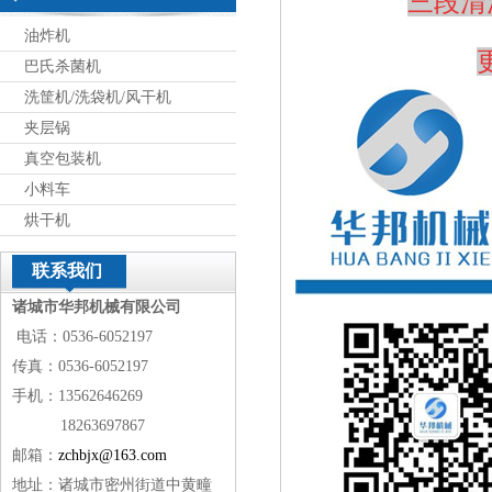
三段清
油炸机
巴氏杀菌机
洗筐机/洗袋机/风干机
夹层锅
真空包装机
小料车
烘干机
联系我们
诸城市华邦机械有限公司
电话：0536-6052197
传真：0536-6052197
手机：13562646269
18263697867
邮箱：
zchbjx@163.com
地址：诸城市密州街道中黄疃