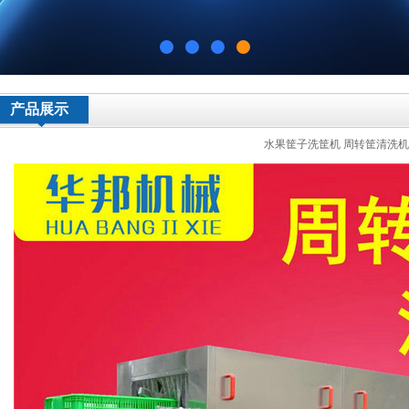
产品展示
水果筐子洗筐机 周转筐清洗机