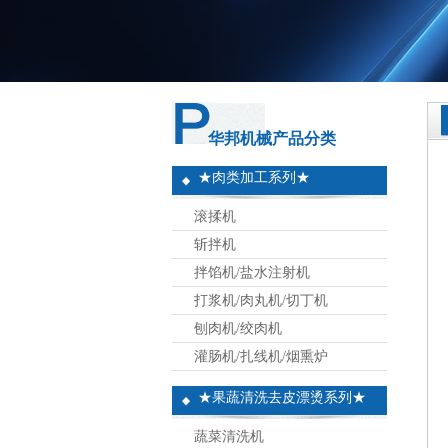
华邦机械产品分类
★肉类加工系列★
滚揉机
斩拌机
拌馅机/盐水注射机
打浆机/肉丸机/切丁机
刨肉机/绞肉机
灌肠机/扎线机/烟熏炉
★果蔬清洗去皮漂烫系列★
蔬菜清洗机