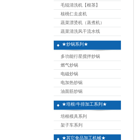
毛辊清洗机【根茎】
核桃仁去皮机
蔬菜漂烫机（蒸煮机）
蔬菜清洗风干流水线
★炒锅系列★
多功能行星搅拌炒锅
燃气炒锅
电磁炒锅
电加热炒锅
油面筋炒锅
★培根/牛排加工系列★
培根模具系列
架子车系列
★其它食品加工机械★