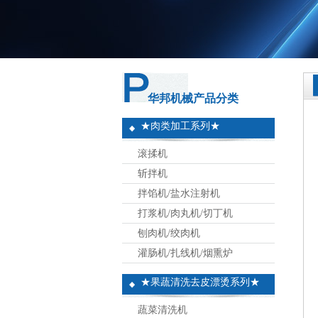
华邦机械产品分类
★肉类加工系列★
滚揉机
斩拌机
拌馅机/盐水注射机
打浆机/肉丸机/切丁机
刨肉机/绞肉机
灌肠机/扎线机/烟熏炉
★果蔬清洗去皮漂烫系列★
蔬菜清洗机