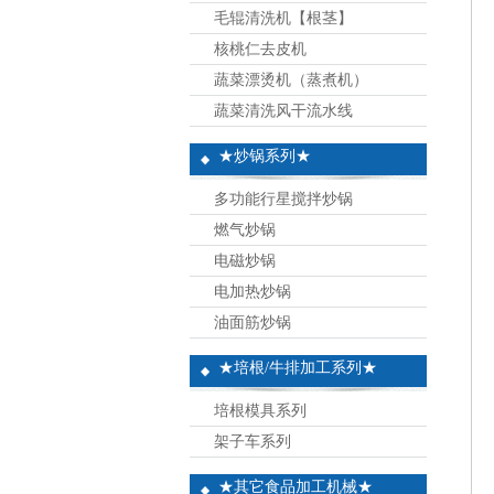
毛辊清洗机【根茎】
核桃仁去皮机
蔬菜漂烫机（蒸煮机）
蔬菜清洗风干流水线
★炒锅系列★
多功能行星搅拌炒锅
燃气炒锅
电磁炒锅
电加热炒锅
油面筋炒锅
★培根/牛排加工系列★
培根模具系列
架子车系列
★其它食品加工机械★