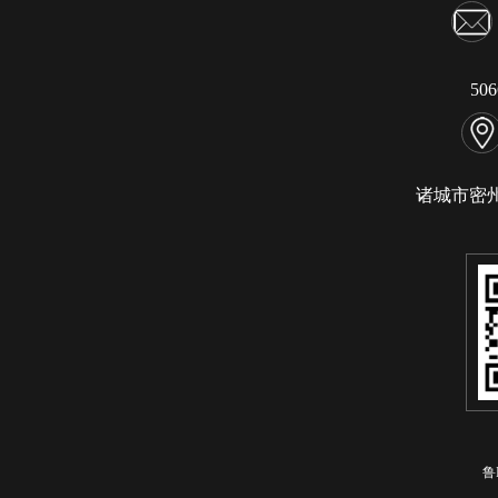
50
诸城市密
鲁I