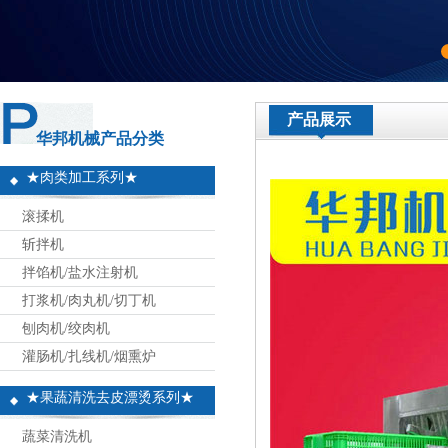
产品展示
华邦机械产品分类
★肉类加工系列★
滚揉机
斩拌机
拌馅机/盐水注射机
打浆机/肉丸机/切丁机
刨肉机/绞肉机
灌肠机/扎线机/烟熏炉
★果蔬清洗去皮漂烫系列★
蔬菜清洗机