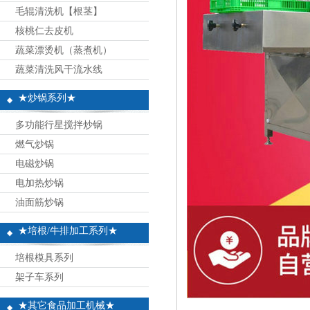
毛辊清洗机【根茎】
核桃仁去皮机
蔬菜漂烫机（蒸煮机）
蔬菜清洗风干流水线
★炒锅系列★
多功能行星搅拌炒锅
燃气炒锅
电磁炒锅
电加热炒锅
油面筋炒锅
★培根/牛排加工系列★
培根模具系列
架子车系列
★其它食品加工机械★