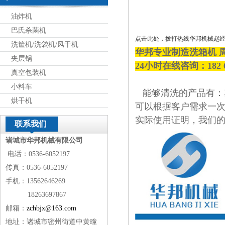
油炸机
巴氏杀菌机
点击此处，拨打热线华邦机械赵
洗筐机/洗袋机/风干机
华邦专业制造洗箱机 
夹层锅
24小时在线咨询：182 
真空包装机
小料车
能够清洗的产品有：
烘干机
可以根据客户需求一
实际使用证明，我们
联系我们
诸城市华邦机械有限公司
电话：0536-6052197
传真：0536-6052197
手机：13562646269
18263697867
邮箱：
zchbjx@163.com
地址：诸城市密州街道中黄疃