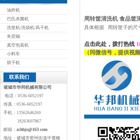
油炸机
周转筐清洗机 食品筐
巴氏杀菌机
具体根据 周转筐子的尺
洗筐机/洗袋机/风干机
夹层锅
点击此处，拨打热线
1
真空包装机
（同微信号，提供视
小料车
烘干机
联系我们
诸城市华邦机械有限公司
电话：0536-6052197
传真：0536-6052197
手机：13562646269
18263697867
邮箱：
zchbjx@163.com
地址：诸城市密州街道中黄疃