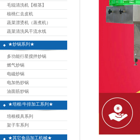
毛辊清洗机【根茎】
核桃仁去皮机
蔬菜漂烫机（蒸煮机）
蔬菜清洗风干流水线
★炒锅系列★
多功能行星搅拌炒锅
燃气炒锅
电磁炒锅
电加热炒锅
油面筋炒锅
★培根/牛排加工系列★
培根模具系列
架子车系列
★其它食品加工机械★