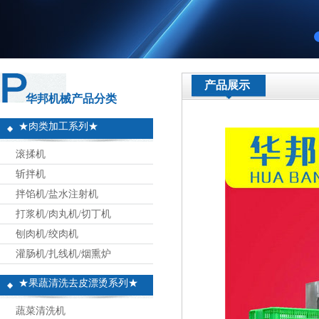
产品展示
华邦机械产品分类
★肉类加工系列★
滚揉机
斩拌机
拌馅机/盐水注射机
打浆机/肉丸机/切丁机
刨肉机/绞肉机
灌肠机/扎线机/烟熏炉
★果蔬清洗去皮漂烫系列★
蔬菜清洗机