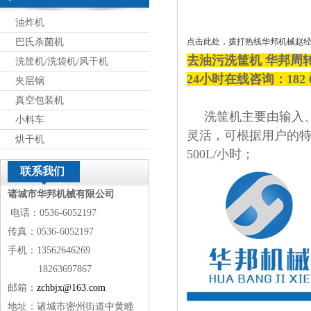
油炸机
巴氏杀菌机
点击此处，拨打热线华邦机械赵
去油污洗筐机 华邦周
洗筐机/洗袋机/风干机
24小时在线咨询：182 
夹层锅
真空包装机
洗筐机主要由输入、
小料车
灵活，可根据用户的
烘干机
500L/小时；
联系我们
诸城市华邦机械有限公司
电话：0536-6052197
传真：0536-6052197
手机：13562646269
18263697867
邮箱：
zchbjx@163.com
地址：诸城市密州街道中黄疃