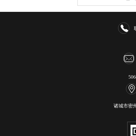
50
诸城市密