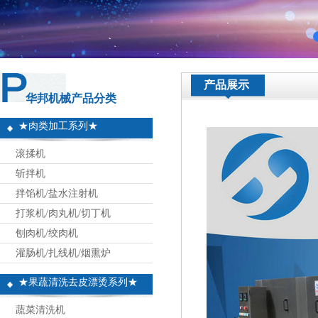
产品展示
华邦机械产品分类
★肉类加工系列★
滚揉机
斩拌机
拌馅机/盐水注射机
打浆机/肉丸机/切丁机
刨肉机/绞肉机
灌肠机/扎线机/烟熏炉
★果蔬清洗去皮漂烫系列★
蔬菜清洗机