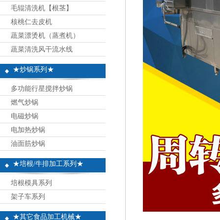
毛辊清洗机【根茎】
核桃仁去皮机
蔬菜漂烫机（蒸煮机）
蔬菜清洗风干流水线
★炒锅系列★
多功能行星搅拌炒锅
燃气炒锅
电磁炒锅
电加热炒锅
油面筋炒锅
★培根/牛排加工系列★
培根模具系列
架子车系列
★其它食品加工机械★