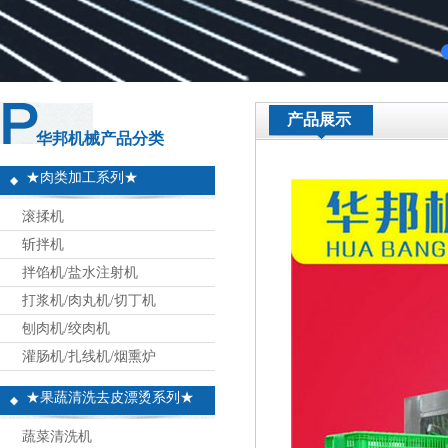
产品展示
华邦机械产品分类
★肉类加工系列★
滚揉机
斩拌机
拌馅机/盐水注射机
打浆机/肉丸机/切丁机
刨肉机/绞肉机
灌肠机/扎线机/烟熏炉
★果蔬清洗去皮漂烫系列★
蔬菜清洗机