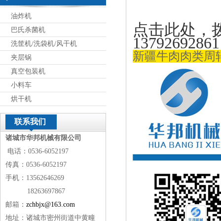
油炸机
点击此处，
巴氏杀菌机
13792692
洗筐机/洗袋机/风干机
新疆牛肉肉类周转
夹层锅
真空包装机
小料车
烘干机
联系我们
诸城市华邦机械有限公司
电话：0536-6052197
传真：0536-6052197
手机：13562646269
18263697867
邮箱：
zchbjx@163.com
地址：诸城市密州街道中黄疃