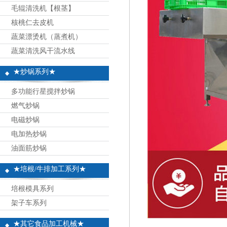
毛辊清洗机【根茎】
核桃仁去皮机
蔬菜漂烫机（蒸煮机）
蔬菜清洗风干流水线
★炒锅系列★
多功能行星搅拌炒锅
燃气炒锅
电磁炒锅
电加热炒锅
油面筋炒锅
★培根/牛排加工系列★
培根模具系列
架子车系列
★其它食品加工机械★