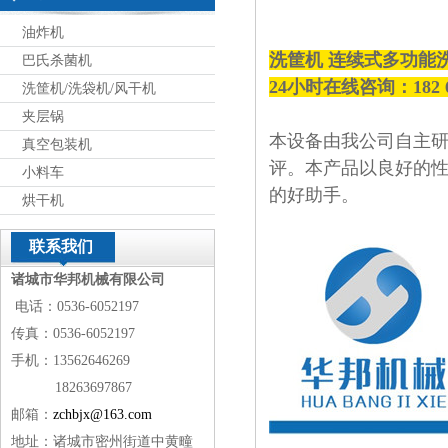
油炸机
洗筐机 连续式多功能
巴氏杀菌机
24小时在线咨询：182 
洗筐机/洗袋机/风干机
夹层锅
本设备由我公司自主
真空包装机
评。本产品以良好的
小料车
的好助手。
烘干机
联系我们
诸城市华邦机械有限公司
电话：0536-6052197
传真：0536-6052197
手机：13562646269
18263697867
邮箱：
zchbjx@163.com
地址：诸城市密州街道中黄疃