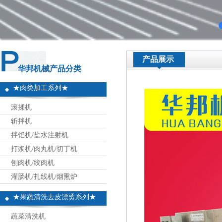
产品展示
华邦机械产品分类
★肉类加工系列★
滚揉机
斩拌机
拌馅机/盐水注射机
打浆机/肉丸机/切丁机
刨肉机/绞肉机
灌肠机/扎线机/烟熏炉
★果蔬清洗去皮漂烫系列★
蔬菜清洗机