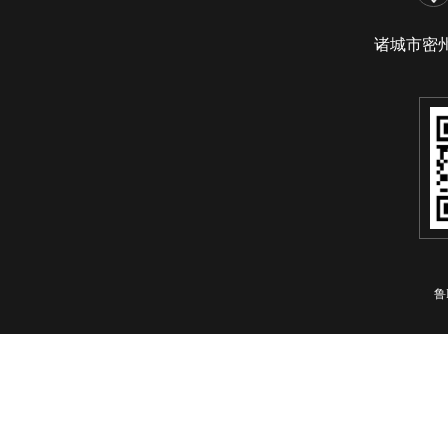
诸城市密
鲁I