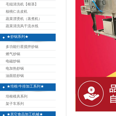
毛辊清洗机【根茎】
核桃仁去皮机
蔬菜漂烫机（蒸煮机）
蔬菜清洗风干流水线
★炒锅系列★
多功能行星搅拌炒锅
燃气炒锅
电磁炒锅
电加热炒锅
油面筋炒锅
★培根/牛排加工系列★
培根模具系列
架子车系列
★其它食品加工机械★