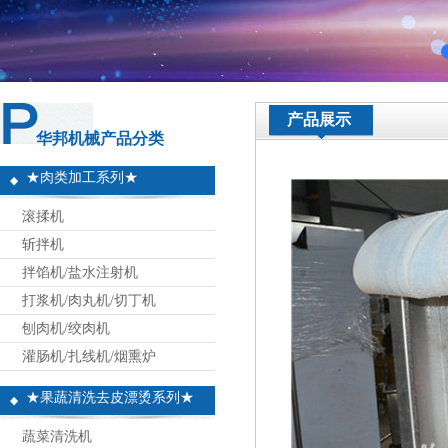
产品展示
华邦机械产品分类
★肉类加工系列★
滚揉机
斩拌机
拌馅机/盐水注射机
打浆机/肉丸机/切丁机
刨肉机/绞肉机
灌肠机/扎线机/烟熏炉
★果蔬清洗去皮漂烫系列★
蔬菜清洗机