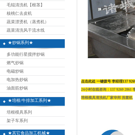
毛辊清洗机【根茎】
核桃仁去皮机
蔬菜漂烫机（蒸煮机）
蔬菜清洗风干流水线
★炒锅系列★
多功能行星搅拌炒锅
燃气炒锅
电磁炒锅
电加热炒锅
点击此处 一键拨号 李经理137 9
油面筋炒锅
24小时在线咨询：137 9269 2861
培根模具清洗机厂家华邦 洗筐机
★培根/牛排加工系列★
培根模具系列
架子车系列
★其它食品加工机械★