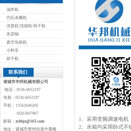
油炸机
巴氏杀菌机
洗筐机/洗袋机/风干机
夹层锅
真空包装机
小料车
烘干机
联系我们
诸城市华邦机械有限公司
电话：0536-6052197
传真：0536-6052197
手机：13562646269
18263697867
1、采用变频调速电机
邮箱：
zchbjx@163.com
2、水箱均采用卧式不
地址：诸城市密州街道中黄疃