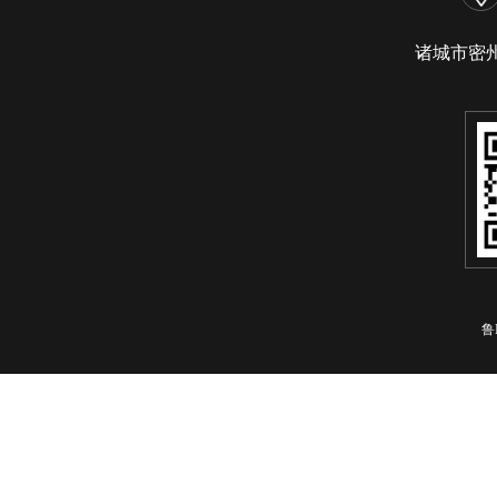
诸城市密
鲁I