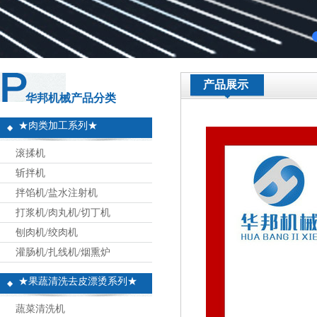
产品展示
华邦机械产品分类
★肉类加工系列★
滚揉机
斩拌机
拌馅机/盐水注射机
打浆机/肉丸机/切丁机
刨肉机/绞肉机
灌肠机/扎线机/烟熏炉
★果蔬清洗去皮漂烫系列★
蔬菜清洗机