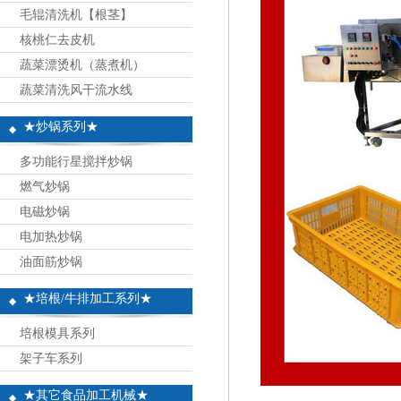
毛辊清洗机【根茎】
核桃仁去皮机
蔬菜漂烫机（蒸煮机）
蔬菜清洗风干流水线
★炒锅系列★
多功能行星搅拌炒锅
燃气炒锅
电磁炒锅
电加热炒锅
油面筋炒锅
★培根/牛排加工系列★
培根模具系列
架子车系列
★其它食品加工机械★