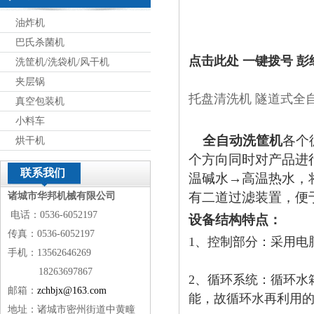
油炸机
巴氏杀菌机
点击此处 一键拨号 彭经
洗筐机/洗袋机/风干机
夹层锅
托盘清洗机 隧道式全
真空包装机
小料车
全自动洗筐机
各个
烘干机
个方向同时对产品进
联系我们
温碱水
→高温热水，
有二道过滤装置，便
诸城市华邦机械有限公司
电话：0536-6052197
设备结构特点：
传真：0536-6052197
1、控制部分：采用电
手机：13562646269
18263697867
2、循环系统：循环水
邮箱：
zchbjx@163.com
能，故循环水再利用
地址：诸城市密州街道中黄疃