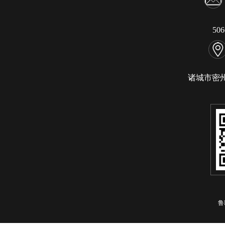
50
诸城市密
鲁I