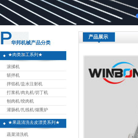
产品展示
华邦机械产品分类
★肉类加工系列★
滚揉机
斩拌机
拌馅机/盐水注射机
打浆机/肉丸机/切丁机
刨肉机/绞肉机
灌肠机/扎线机/烟熏炉
★果蔬清洗去皮漂烫系列★
蔬菜清洗机