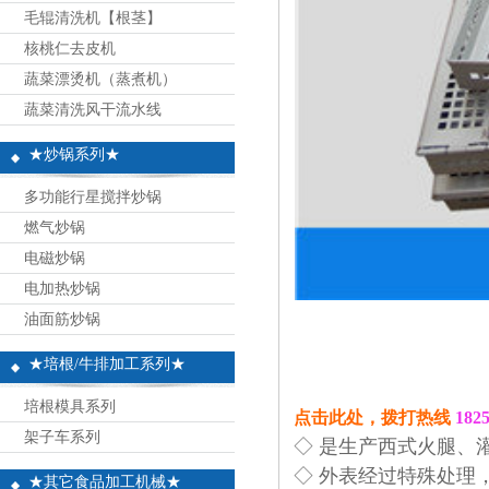
毛辊清洗机【根茎】
核桃仁去皮机
蔬菜漂烫机（蒸煮机）
蔬菜清洗风干流水线
★炒锅系列★
多功能行星搅拌炒锅
燃气炒锅
电磁炒锅
电加热炒锅
油面筋炒锅
★培根/牛排加工系列★
培根模具系列
点击此处，拨打热线
182
架子车系列
◇ 是生产西式火腿、
◇ 外表经过特殊处理
★其它食品加工机械★