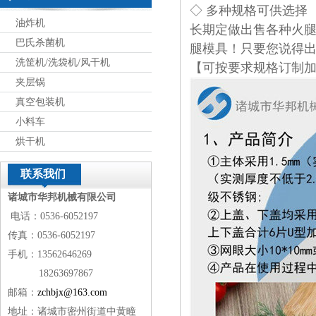
◇ 多种规格可供选择
油炸机
长期定做出售各种火腿
巴氏杀菌机
腿模具！只要您说得
洗筐机/洗袋机/风干机
【可按要求规格订制
夹层锅
真空包装机
小料车
烘干机
联系我们
诸城市华邦机械有限公司
电话：0536-6052197
传真：0536-6052197
手机：13562646269
18263697867
邮箱：
zchbjx@163.com
地址：诸城市密州街道中黄疃