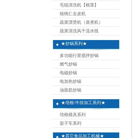
毛辊清洗机【根茎】
核桃仁去皮机
蔬菜漂烫机（蒸煮机）
蔬菜清洗风干流水线
★炒锅系列★
多功能行星搅拌炒锅
燃气炒锅
电磁炒锅
电加热炒锅
油面筋炒锅
★培根/牛排加工系列★
培根模具系列
架子车系列
★其它食品加工机械★