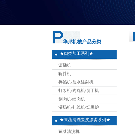
华邦机械产品分类
★肉类加工系列★
滚揉机
斩拌机
拌馅机/盐水注射机
打浆机/肉丸机/切丁机
刨肉机/绞肉机
灌肠机/扎线机/烟熏炉
★果蔬清洗去皮漂烫系列★
蔬菜清洗机