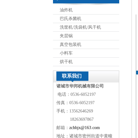
油炸机
巴氏杀菌机
洗筐机/洗袋机/风干机
夹层锅
真空包装机
小料车
烘干机
联系我们
诸城市华邦机械有限公司
电话：0536-6052197
传真：0536-6052197
手机：13562646269
18263697867
邮箱：
zchbjx@163.com
地址：诸城市密州街道中黄疃