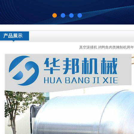
产品展示
真空滚揉机 鸡鸭鱼肉类腌制机两