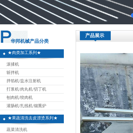
产品展示
华邦机械产品分类
★肉类加工系列★
滚揉机
斩拌机
拌馅机/盐水注射机
打浆机/肉丸机/切丁机
刨肉机/绞肉机
灌肠机/扎线机/烟熏炉
★果蔬清洗去皮漂烫系列★
蔬菜清洗机