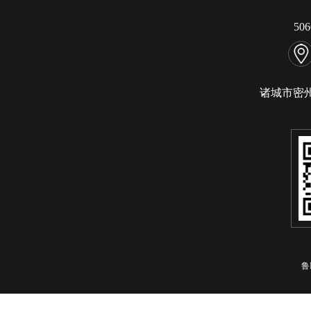
50
诸城市密
鲁I