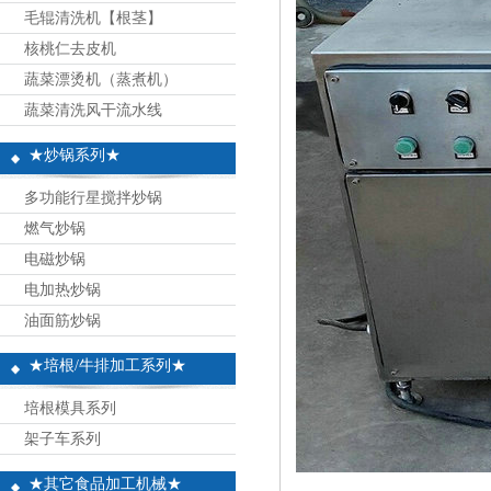
毛辊清洗机【根茎】
核桃仁去皮机
蔬菜漂烫机（蒸煮机）
蔬菜清洗风干流水线
★炒锅系列★
多功能行星搅拌炒锅
燃气炒锅
电磁炒锅
电加热炒锅
油面筋炒锅
★培根/牛排加工系列★
培根模具系列
架子车系列
★其它食品加工机械★