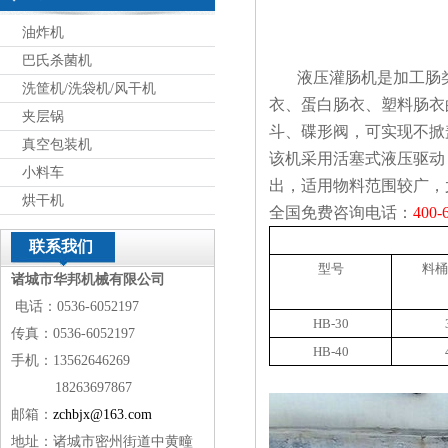
油炸机
巴氏杀菌机
液压灌肠机是加工肠类
洗筐机/洗袋机/风干机
衣、蛋白肠衣、塑料肠衣
夹层锅
斗、碟形阀，可实现不掀
真空包装机
该机采用活塞式液压驱动
小料车
出，适用物料范围较广，
烘干机
全国免费咨询电话：
400-
联系我们
型号
料桶
诸城市华邦机械有限公司
电话：0536-6052197
HB-30
传真：0536-6052197
HB-40
手机：13562646269
18263697867
邮箱：
zchbjx@163.com
地址：诸城市密州街道中黄疃