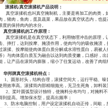
滚揉机
/
真空滚揉机产品说明：
真空滚揉机也叫真空腌制机，主要是将加工的肉类，
肉，猪肉，鱼肉，蛋及蔬菜，果品放在真空状态内，也提
限度的保持肉内的水分。
真空滚揉机的工作原理：
真空滚揉机是在真空状态下，利用物理冲击的原理，
击、摔打，达到按摩、腌渍作用，使肉均匀的吸收腌渍，
过滚揉、按摩能使肉体蛋白质分解成水溶性蛋白，易被人
等）与肉体蛋白质互为融合以达到肉质变嫩，口感好，出
能，让产品在滚筒内膨胀，缩小了往复运动，改善了肉组
华邦牌真空滚揉机特点：
1
、圆形封头，结构合理，滚揉空间大，运行平稳、噪
使用效率高。滚揉筒内部精细抛光，无卫生死角，卸料装
2
、桨叶圆弧型设计独特，使腌料分布均匀，对腌料不
得到提高。增加保水型，提高出频率；
3
、防水电脑控制，用户设定滚揉机自动正传，间歇，