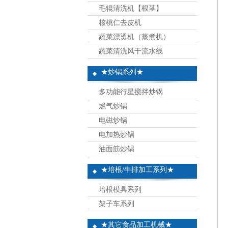
毛辊清洗机【根茎】
核桃仁去皮机
蔬菜漂烫机（蒸煮机）
蔬菜清洗风干流水线
★炒锅系列★
多功能行星搅拌炒锅
燃气炒锅
电磁炒锅
电加热炒锅
油面筋炒锅
★培根/牛排加工系列★
培根模具系列
架子车系列
★其它食品加工机械★