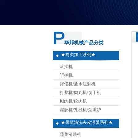
华邦机械产品分类
★肉类加工系列★
滚揉机
斩拌机
拌馅机/盐水注射机
打浆机/肉丸机/切丁机
刨肉机/绞肉机
灌肠机/扎线机/烟熏炉
★果蔬清洗去皮漂烫系列★
蔬菜清洗机