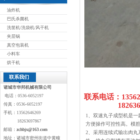
油炸机
巴氏杀菌机
洗筐机/洗袋机/风干机
夹层锅
真空包装机
小料车
烘干机
联系我们
诸城市华邦机械有限公司
联系电话：13562
电话：0536-6052197
18263697
传真：0536-6052197
手机：13562646269
1、双速丸子成型机是一
18263697867
方便操作可控性高。模
邮箱：
zchbjx@163.com
2、采用连续式输出肉丸
地址：诸城市密州街道中黄疃