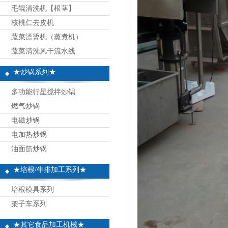
毛辊清洗机【根茎】
核桃仁去皮机
蔬菜漂烫机（蒸煮机）
蔬菜清洗风干流水线
★炒锅系列★
多功能行星搅拌炒锅
燃气炒锅
电磁炒锅
电加热炒锅
油面筋炒锅
★培根/牛排加工系列★
培根模具系列
架子车系列
★其它食品加工机械★