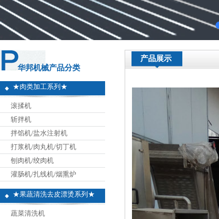
产品展示
华邦机械产品分类
★肉类加工系列★
滚揉机
斩拌机
拌馅机/盐水注射机
打浆机/肉丸机/切丁机
刨肉机/绞肉机
灌肠机/扎线机/烟熏炉
★果蔬清洗去皮漂烫系列★
蔬菜清洗机