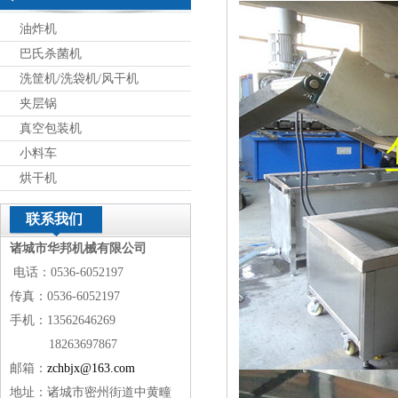
油炸机
巴氏杀菌机
洗筐机/洗袋机/风干机
夹层锅
真空包装机
小料车
烘干机
联系我们
诸城市华邦机械有限公司
电话：0536-6052197
传真：0536-6052197
手机：13562646269
18263697867
邮箱：
zchbjx@163.com
地址：诸城市密州街道中黄疃