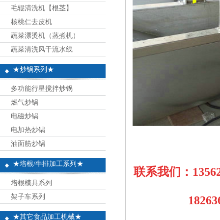
毛辊清洗机【根茎】
核桃仁去皮机
蔬菜漂烫机（蒸煮机）
蔬菜清洗风干流水线
★炒锅系列★
多功能行星搅拌炒锅
燃气炒锅
电磁炒锅
电加热炒锅
油面筋炒锅
★培根/牛排加工系列★
联系我们：13562
培根模具系列
架子车系列
18263697
★其它食品加工机械★