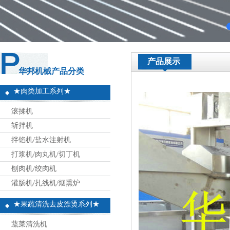
产品展示
华邦机械产品分类
★肉类加工系列★
滚揉机
斩拌机
拌馅机/盐水注射机
打浆机/肉丸机/切丁机
刨肉机/绞肉机
灌肠机/扎线机/烟熏炉
★果蔬清洗去皮漂烫系列★
蔬菜清洗机