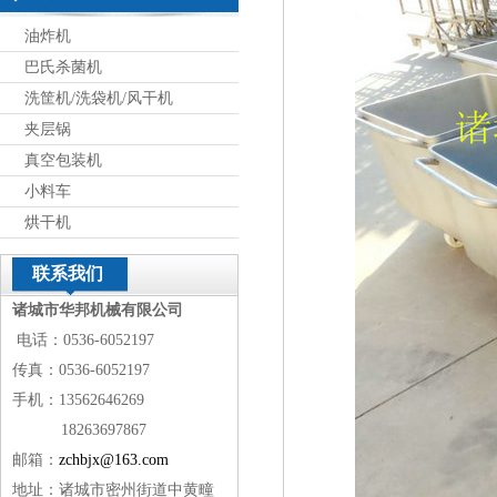
油炸机
巴氏杀菌机
洗筐机/洗袋机/风干机
夹层锅
真空包装机
小料车
烘干机
联系我们
诸城市华邦机械有限公司
电话：0536-6052197
传真：0536-6052197
手机：13562646269
18263697867
邮箱：
zchbjx@163.com
地址：诸城市密州街道中黄疃