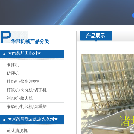
产品展示
华邦机械产品分类
★肉类加工系列★
滚揉机
斩拌机
拌馅机/盐水注射机
打浆机/肉丸机/切丁机
刨肉机/绞肉机
灌肠机/扎线机/烟熏炉
★果蔬清洗去皮漂烫系列★
蔬菜清洗机