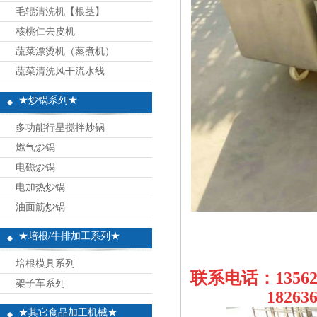
毛辊清洗机【根茎】
核桃仁去皮机
蔬菜漂烫机（蒸煮机）
蔬菜清洗风干流水线
★炒锅系列★
多功能行星搅拌炒锅
燃气炒锅
电磁炒锅
电加热炒锅
油面筋炒锅
★培根/牛排加工系列★
培根模具系列
联系电话：13562
架子车系列
18263697
★其它食品加工机械★