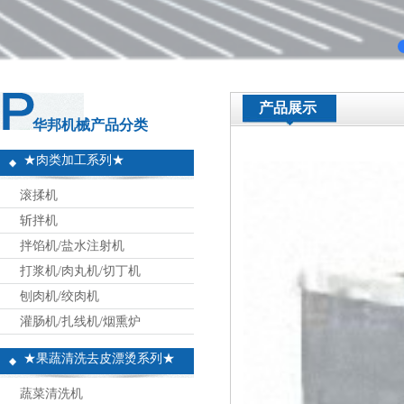
产品展示
华邦机械产品分类
★肉类加工系列★
滚揉机
斩拌机
拌馅机/盐水注射机
打浆机/肉丸机/切丁机
刨肉机/绞肉机
灌肠机/扎线机/烟熏炉
★果蔬清洗去皮漂烫系列★
蔬菜清洗机