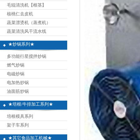
毛辊清洗机【根茎】
核桃仁去皮机
蔬菜漂烫机（蒸煮机）
蔬菜清洗风干流水线
★炒锅系列★
多功能行星搅拌炒锅
燃气炒锅
电磁炒锅
电加热炒锅
油面筋炒锅
★培根/牛排加工系列★
培根模具系列
架子车系列
★其它食品加工机械★