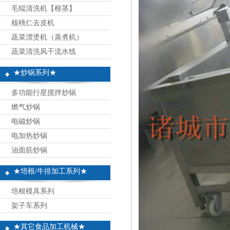
毛辊清洗机【根茎】
核桃仁去皮机
蔬菜漂烫机（蒸煮机）
蔬菜清洗风干流水线
★炒锅系列★
多功能行星搅拌炒锅
燃气炒锅
电磁炒锅
电加热炒锅
油面筋炒锅
★培根/牛排加工系列★
培根模具系列
架子车系列
★其它食品加工机械★