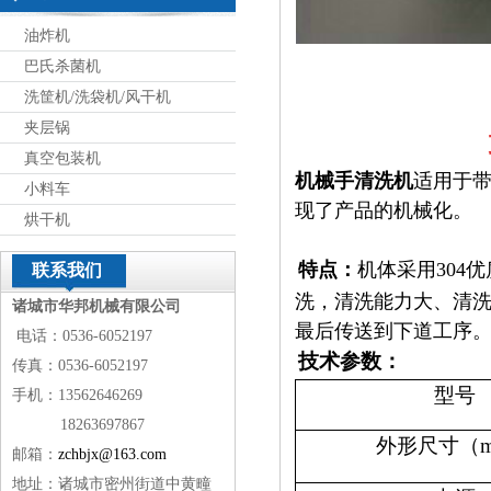
油炸机
巴氏杀菌机
洗筐机/洗袋机/风干机
夹层锅
真空包装机
机械手清洗
机
适用于
小料车
现了产品的机械
化。
烘干机
特点：
机体采用
304
优
联系我们
洗，清洗能力大、清
诸城市华邦机械有限公司
最后传送到下道工序
电话：0536-6052197
技术参数：
传真：0536-6052197
型号
手机：13562646269
18263697867
外形尺寸（
邮箱：
zchbjx@163.com
地址：诸城市密州街道中黄疃