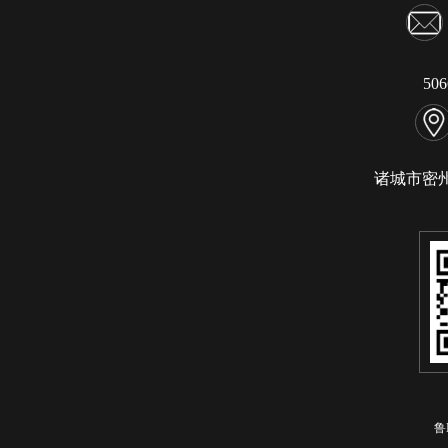
50
诸城市密
鲁I