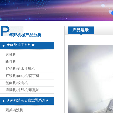
产品展示
华邦机械产品分类
★肉类加工系列★
滚揉机
斩拌机
拌馅机/盐水注射机
打浆机/肉丸机/切丁机
刨肉机/绞肉机
灌肠机/扎线机/烟熏炉
★果蔬清洗去皮漂烫系列★
蔬菜清洗机