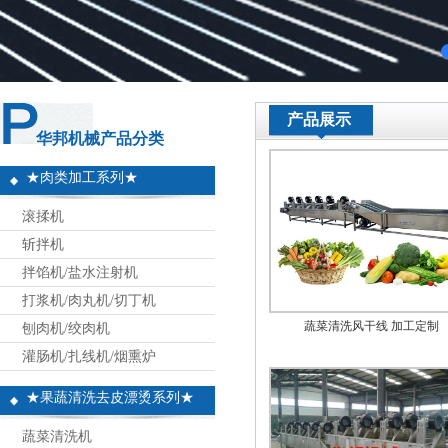
产品展示
华邦机械产品分类
★肉类加工系列★
滚揉机
斩拌机
拌馅机/盐水注射机
打浆机/肉丸机/切丁机
蔬菜清洗风干线 加工定制
刨肉机/绞肉机
灌肠机/扎线机/烟熏炉
★果蔬清洗去皮漂烫系列★
蔬菜清洗机