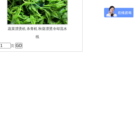
蔬菜漂烫机 杀青机 秋葵漂烫冷却流水
线
页