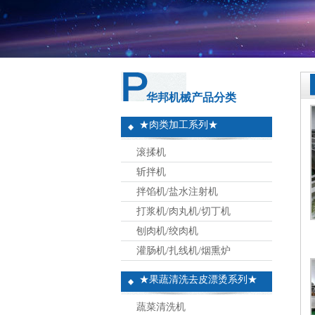
华邦机械产品分类
★肉类加工系列★
滚揉机
斩拌机
拌馅机/盐水注射机
打浆机/肉丸机/切丁机
刨肉机/绞肉机
灌肠机/扎线机/烟熏炉
★果蔬清洗去皮漂烫系列★
蔬菜清洗机