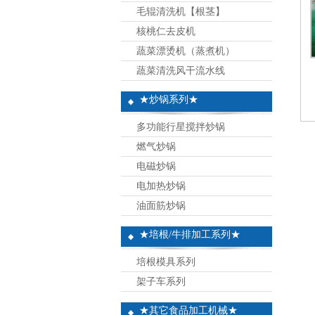
毛辊清洗机【根茎】
核桃仁去皮机
蔬菜漂烫机（蒸煮机）
蔬菜清洗风干流水线
★炒锅系列★
多功能行星搅拌炒锅
燃气炒锅
电磁炒锅
电加热炒锅
油面筋炒锅
★培根/牛排加工系列★
培根模具系列
架子车系列
★其它食品加工机械★