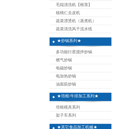
毛辊清洗机【根茎】
核桃仁去皮机
蔬菜漂烫机（蒸煮机）
蔬菜清洗风干流水线
★炒锅系列★
多功能行星搅拌炒锅
燃气炒锅
电磁炒锅
电加热炒锅
油面筋炒锅
★培根/牛排加工系列★
培根模具系列
架子车系列
★其它食品加工机械★